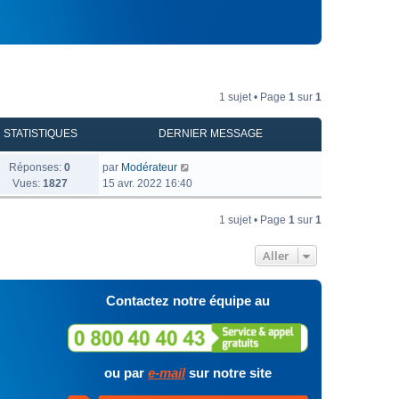
1 sujet • Page
1
sur
1
STATISTIQUES
DERNIER MESSAGE
Réponses:
0
par
Modérateur
Vues:
1827
15 avr. 2022 16:40
1 sujet • Page
1
sur
1
Aller
Contactez notre équipe au
ou par
e-mail
sur notre site