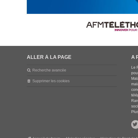
ALLER À LA PAGE
A 
Le 
Recherche avancée
pou
Mala
Supprimer les cookies
mal
con
tél
Rar
soci
Plus