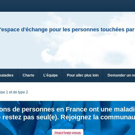
'espace d'échange pour les personnes touchées par
maladies
Charte
L'équipe
Pour aller plus loin
Demander un n
pe 1 et de type 2
ions de personnes en France ont une maladi
 restez pas seul(e). Rejoignez la communau
Inscrivez-vous