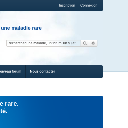
Inscription
Connexion
 une maladie rare
Rechercher
Recherche av
ouveau forum
Nous contacter
e rare.
té.