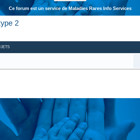
Ce forum est un service de Maladies Rares Info Services
type 2
her
herche avancée
UJETS