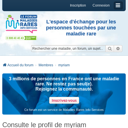
Inscription
Connexion
L'espace d'échange pour les
personnes touchées par une
maladie rare
Reche
Re
Accueil du forum
Membres
myriam
3 millions de personnes en France ont une maladie
rare. Ne restez pas seul(e).
Rejoignez la communauté.
Inscrivez-vous
Ce forum est un service de Maladies Rares Info Services
Consulte le profil de myriam