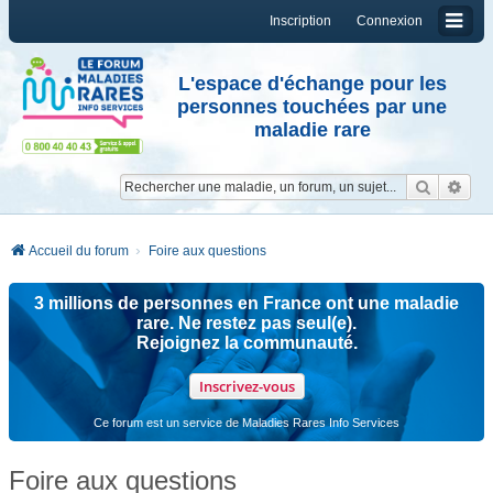
Inscription
Connexion
L'espace d'échange pour les
personnes touchées par une
maladie rare
Reche
Re
Accueil du forum
Foire aux questions
3 millions de personnes en France ont une maladie
rare. Ne restez pas seul(e).
Rejoignez la communauté.
Inscrivez-vous
Ce forum est un service de Maladies Rares Info Services
Foire aux questions