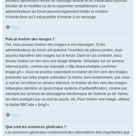
peuvent rapidement rendre un message illisible et un modérateur pourrait
décider de le modifier ou de le supprimer complètement. Les
administrateurs du forum peuvent également limiter le nombre
d’émoticônes qu’il est possible d’insérer à un message.
Haut
Puis-je insérer des images ?
Oui, vous pouvez insérer des images à vos messages. Si les
administrateurs du forum ont autorisé l’insertion de pièces jointes, vous
pourrez transférer des images sur le forum. Dans le cas contraire, vous
devrez insérer un lien vers une image distante, hébergée sur un serveur
internet public, comme par exemple « http://www.exemple.com/mon-
image.gif ». Vous ne pourrez cependant ni insérer de lien vers des images
présentes sur votre propre ordinateur (à moins, bien évidemment, que celui-
ci soit en lui-même un serveur internet), ni insérer de lien vers des images
hébergées derrière un quelconque système d’authentification, comme par
exemple les services de messagerie électronique de Outlook ou de Yahoo,
les sites protégés par un mot de passe, etc. Pour insérer une image, utilisez
la balise BBCode « [img] ».
Haut
Que sont les annonces générales ?
Les annonces générales contiennent des informations très importantes que