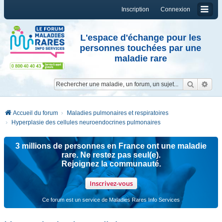
Inscription
Connexion
L'espace d'échange pour les
personnes touchées par une
maladie rare
Reche
Re
Accueil du forum
Maladies pulmonaires et respiratoires
Hyperplasie des cellules neuroendocrines pulmonaires
3 millions de personnes en France ont une maladie
rare. Ne restez pas seul(e).
Rejoignez la communauté.
Inscrivez-vous
Ce forum est un service de Maladies Rares Info Services