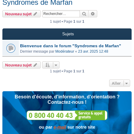
Syndromes de Marfan
Rechercher
Recherche avancée
Nouveau sujet
1 sujet • Page
1
sur
1
Sujets
Bienvenue dans le forum "Syndromes de Marfan"
Dernier message par
Modérateur
«
23 avr. 2025 12:48
Nouveau sujet
1 sujet • Page
1
sur
1
Aller
Besoin d'écoute, d'information, d'orientation ?
Contactez-nous !
ou par
e-mail
sur notre site