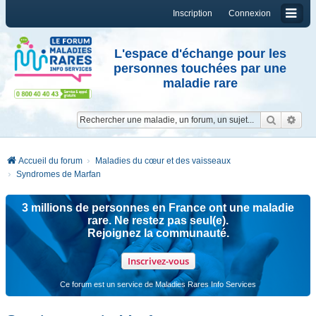
Inscription
Connexion
L'espace d'échange pour les
personnes touchées par une
maladie rare
Reche
Re
Accueil du forum
Maladies du cœur et des vaisseaux
Syndromes de Marfan
3 millions de personnes en France ont une maladie
rare. Ne restez pas seul(e).
Rejoignez la communauté.
Inscrivez-vous
Ce forum est un service de Maladies Rares Info Services