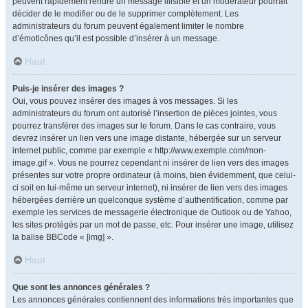
peuvent rapidement rendre un message illisible et un modérateur pourrait
décider de le modifier ou de le supprimer complètement. Les
administrateurs du forum peuvent également limiter le nombre
d’émoticônes qu’il est possible d’insérer à un message.
Haut
Puis-je insérer des images ?
Oui, vous pouvez insérer des images à vos messages. Si les
administrateurs du forum ont autorisé l’insertion de pièces jointes, vous
pourrez transférer des images sur le forum. Dans le cas contraire, vous
devrez insérer un lien vers une image distante, hébergée sur un serveur
internet public, comme par exemple « http://www.exemple.com/mon-
image.gif ». Vous ne pourrez cependant ni insérer de lien vers des images
présentes sur votre propre ordinateur (à moins, bien évidemment, que celui-
ci soit en lui-même un serveur internet), ni insérer de lien vers des images
hébergées derrière un quelconque système d’authentification, comme par
exemple les services de messagerie électronique de Outlook ou de Yahoo,
les sites protégés par un mot de passe, etc. Pour insérer une image, utilisez
la balise BBCode « [img] ».
Haut
Que sont les annonces générales ?
Les annonces générales contiennent des informations très importantes que