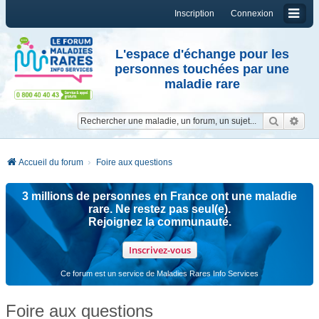
Inscription
Connexion
L'espace d'échange pour les
personnes touchées par une
maladie rare
Reche
Re
Accueil du forum
Foire aux questions
3 millions de personnes en France ont une maladie
rare. Ne restez pas seul(e).
Rejoignez la communauté.
Inscrivez-vous
Ce forum est un service de Maladies Rares Info Services
Foire aux questions