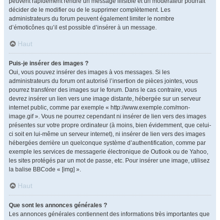
peuvent rapidement rendre un message illisible et un modérateur pourrait
décider de le modifier ou de le supprimer complètement. Les
administrateurs du forum peuvent également limiter le nombre
d’émoticônes qu’il est possible d’insérer à un message.
Haut
Puis-je insérer des images ?
Oui, vous pouvez insérer des images à vos messages. Si les
administrateurs du forum ont autorisé l’insertion de pièces jointes, vous
pourrez transférer des images sur le forum. Dans le cas contraire, vous
devrez insérer un lien vers une image distante, hébergée sur un serveur
internet public, comme par exemple « http://www.exemple.com/mon-
image.gif ». Vous ne pourrez cependant ni insérer de lien vers des images
présentes sur votre propre ordinateur (à moins, bien évidemment, que celui-
ci soit en lui-même un serveur internet), ni insérer de lien vers des images
hébergées derrière un quelconque système d’authentification, comme par
exemple les services de messagerie électronique de Outlook ou de Yahoo,
les sites protégés par un mot de passe, etc. Pour insérer une image, utilisez
la balise BBCode « [img] ».
Haut
Que sont les annonces générales ?
Les annonces générales contiennent des informations très importantes que