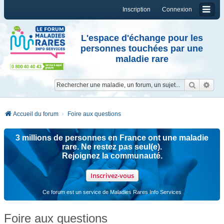
Inscription
Connexion
L'espace d'échange pour les
personnes touchées par une
maladie rare
Reche
Re
Accueil du forum
Foire aux questions
3 millions de personnes en France ont une maladie
rare. Ne restez pas seul(e).
Rejoignez la communauté.
Inscrivez-vous
Ce forum est un service de Maladies Rares Info Services
Foire aux questions