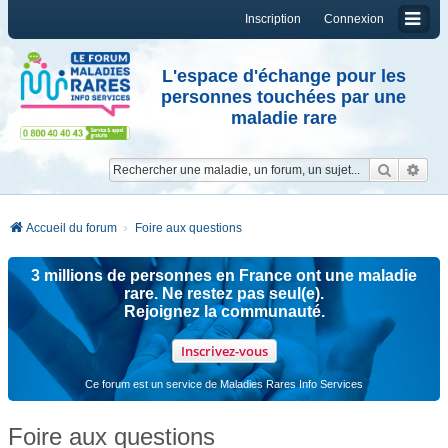
Inscription
Connexion
L'espace d'échange pour les
personnes touchées par une
maladie rare
Reche
Re
Accueil du forum
Foire aux questions
3 millions de personnes en France ont une maladie
rare. Ne restez pas seul(e).
Rejoignez la communauté.
Inscrivez-vous
Ce forum est un service de Maladies Rares Info Services
Foire aux questions