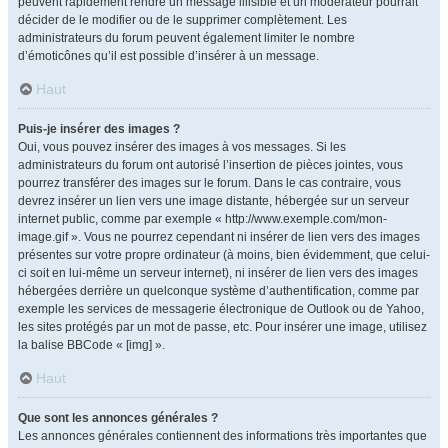
peuvent rapidement rendre un message illisible et un modérateur pourrait
décider de le modifier ou de le supprimer complètement. Les
administrateurs du forum peuvent également limiter le nombre
d’émoticônes qu’il est possible d’insérer à un message.
Haut
Puis-je insérer des images ?
Oui, vous pouvez insérer des images à vos messages. Si les
administrateurs du forum ont autorisé l’insertion de pièces jointes, vous
pourrez transférer des images sur le forum. Dans le cas contraire, vous
devrez insérer un lien vers une image distante, hébergée sur un serveur
internet public, comme par exemple « http://www.exemple.com/mon-
image.gif ». Vous ne pourrez cependant ni insérer de lien vers des images
présentes sur votre propre ordinateur (à moins, bien évidemment, que celui-
ci soit en lui-même un serveur internet), ni insérer de lien vers des images
hébergées derrière un quelconque système d’authentification, comme par
exemple les services de messagerie électronique de Outlook ou de Yahoo,
les sites protégés par un mot de passe, etc. Pour insérer une image, utilisez
la balise BBCode « [img] ».
Haut
Que sont les annonces générales ?
Les annonces générales contiennent des informations très importantes que