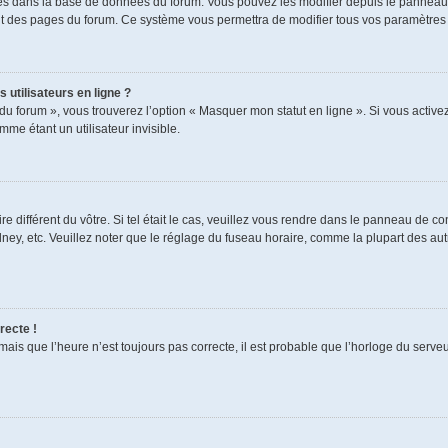
ckés dans la base de données du forum. Vous pouvez les modifier depuis le panneau de
aut des pages du forum. Ce système vous permettra de modifier tous vos paramètres 
 utilisateurs en ligne ?
du forum », vous trouverez l’option « Masquer mon statut en ligne ». Si vous activez
e étant un utilisateur invisible.
re différent du vôtre. Si tel était le cas, veuillez vous rendre dans le panneau de cont
, etc. Veuillez noter que le réglage du fuseau horaire, comme la plupart des autres
recte !
mais que l’heure n’est toujours pas correcte, il est probable que l’horloge du serveur