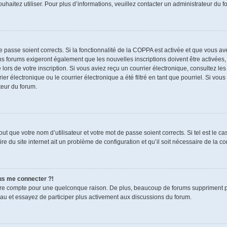
souhaitez utiliser. Pour plus d’informations, veuillez contacter un administrateur du f
de passe soient corrects. Si la fonctionnalité de la COPPA est activée et que vous a
ns forums exigeront également que les nouvelles inscriptions doivent être activées,
 lors de votre inscription. Si vous aviez reçu un courrier électronique, consultez le
électronique ou le courrier électronique a été filtré en tant que pourriel. Si vous
teur du forum.
t que votre nom d’utilisateur et votre mot de passe soient corrects. Si tel est le c
re du site internet ait un problème de configuration et qu’il soit nécessaire de la cor
lus me connecter ?!
tre compte pour une quelconque raison. De plus, beaucoup de forums suppriment pério
eau et essayez de participer plus activement aux discussions du forum.