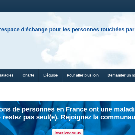
'espace d'échange pour les personnes touchées par
maladies
Charte
L'équipe
Pour aller plus loin
Demander un n
ions de personnes en France ont une maladi
 restez pas seul(e). Rejoignez la communau
Inscrivez-vous