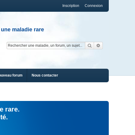
Inscription
Connexion
 une maladie rare
Rechercher
Recherche av
ouveau forum
Nous contacter
e rare.
té.