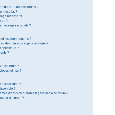
che dans un ou des forums ?
n résultat ?
page blanche ?!
res ?
 messages et sujets ?
is et les abonnements ?
 m’abonner à un sujet spécifique ?
 spécifique ?
ents ?
sur ce forum ?
ièces jointes ?
e discussions ?
disponible ?
lèmes d’abus ou d’ordres légaux liés à ce forum ?
rateur du forum ?