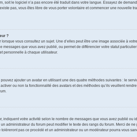
rum, soit le logiciel n’a pas encore été traduit dans votre langue. Essayez de demand
n’existe pas, vous êtes libre de vous porter volontaire et commencer une nouvelle tra
eur ?
r lorsque vous consultez un sujet. Une d’elles peut être une image associée à votr
de messages que vous avez publié, ou permet de différencier votre statut particulie
t personnelle à chaque utilisateur.
s pouvez ajouter un avatar en utilisant une des quatre méthodes suivantes : le servic
ctiver ou non la fonctionnalité des avatars et des méthodes qu’ils veuillent rendre 
rum.
r, indiquent votre activité selon le nombre de messages que vous avez publié ou ide
ul un administrateur du forum peut modifier le texte des rangs du forum. Merci de 
e toléreront pas ce procédé et un administrateur ou un modérateur pourra vous sa