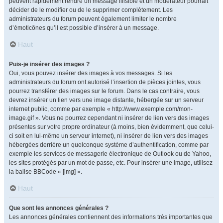
peuvent rapidement rendre un message illisible et un modérateur pourrait
décider de le modifier ou de le supprimer complètement. Les
administrateurs du forum peuvent également limiter le nombre
d’émoticônes qu’il est possible d’insérer à un message.
Haut
Puis-je insérer des images ?
Oui, vous pouvez insérer des images à vos messages. Si les
administrateurs du forum ont autorisé l’insertion de pièces jointes, vous
pourrez transférer des images sur le forum. Dans le cas contraire, vous
devrez insérer un lien vers une image distante, hébergée sur un serveur
internet public, comme par exemple « http://www.exemple.com/mon-
image.gif ». Vous ne pourrez cependant ni insérer de lien vers des images
présentes sur votre propre ordinateur (à moins, bien évidemment, que celui-
ci soit en lui-même un serveur internet), ni insérer de lien vers des images
hébergées derrière un quelconque système d’authentification, comme par
exemple les services de messagerie électronique de Outlook ou de Yahoo,
les sites protégés par un mot de passe, etc. Pour insérer une image, utilisez
la balise BBCode « [img] ».
Haut
Que sont les annonces générales ?
Les annonces générales contiennent des informations très importantes que