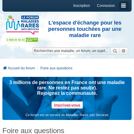
Inscription
Connexion
L'espace d'échange pour les
personnes touchées par une
maladie rare
Reche
Re
Accueil du forum
Foire aux questions
3 millions de personnes en France ont une maladie
rare. Ne restez pas seul(e).
Rejoignez la communauté.
Inscrivez-vous
Ce forum est un service de Maladies Rares Info Services
Foire aux questions