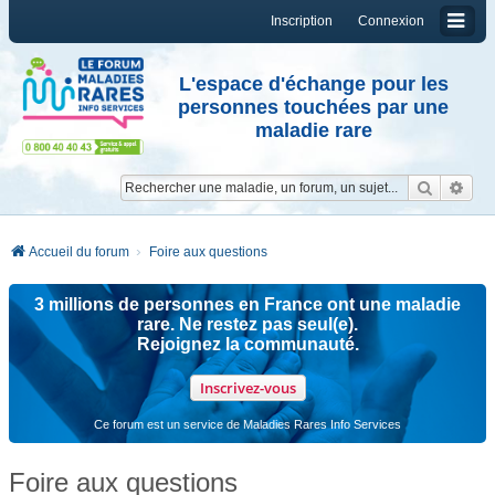
Inscription
Connexion
L'espace d'échange pour les
personnes touchées par une
maladie rare
Reche
Re
Accueil du forum
Foire aux questions
3 millions de personnes en France ont une maladie
rare. Ne restez pas seul(e).
Rejoignez la communauté.
Inscrivez-vous
Ce forum est un service de Maladies Rares Info Services
Foire aux questions