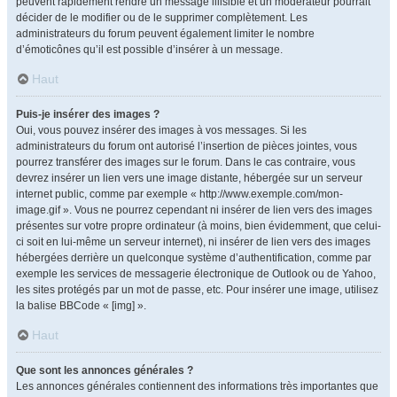
peuvent rapidement rendre un message illisible et un modérateur pourrait
décider de le modifier ou de le supprimer complètement. Les
administrateurs du forum peuvent également limiter le nombre
d’émoticônes qu’il est possible d’insérer à un message.
Haut
Puis-je insérer des images ?
Oui, vous pouvez insérer des images à vos messages. Si les
administrateurs du forum ont autorisé l’insertion de pièces jointes, vous
pourrez transférer des images sur le forum. Dans le cas contraire, vous
devrez insérer un lien vers une image distante, hébergée sur un serveur
internet public, comme par exemple « http://www.exemple.com/mon-
image.gif ». Vous ne pourrez cependant ni insérer de lien vers des images
présentes sur votre propre ordinateur (à moins, bien évidemment, que celui-
ci soit en lui-même un serveur internet), ni insérer de lien vers des images
hébergées derrière un quelconque système d’authentification, comme par
exemple les services de messagerie électronique de Outlook ou de Yahoo,
les sites protégés par un mot de passe, etc. Pour insérer une image, utilisez
la balise BBCode « [img] ».
Haut
Que sont les annonces générales ?
Les annonces générales contiennent des informations très importantes que