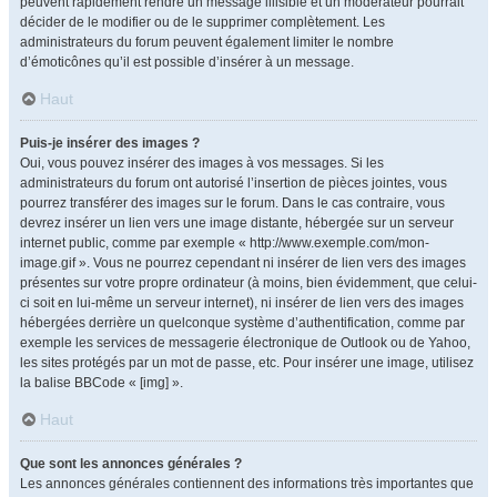
peuvent rapidement rendre un message illisible et un modérateur pourrait
décider de le modifier ou de le supprimer complètement. Les
administrateurs du forum peuvent également limiter le nombre
d’émoticônes qu’il est possible d’insérer à un message.
Haut
Puis-je insérer des images ?
Oui, vous pouvez insérer des images à vos messages. Si les
administrateurs du forum ont autorisé l’insertion de pièces jointes, vous
pourrez transférer des images sur le forum. Dans le cas contraire, vous
devrez insérer un lien vers une image distante, hébergée sur un serveur
internet public, comme par exemple « http://www.exemple.com/mon-
image.gif ». Vous ne pourrez cependant ni insérer de lien vers des images
présentes sur votre propre ordinateur (à moins, bien évidemment, que celui-
ci soit en lui-même un serveur internet), ni insérer de lien vers des images
hébergées derrière un quelconque système d’authentification, comme par
exemple les services de messagerie électronique de Outlook ou de Yahoo,
les sites protégés par un mot de passe, etc. Pour insérer une image, utilisez
la balise BBCode « [img] ».
Haut
Que sont les annonces générales ?
Les annonces générales contiennent des informations très importantes que