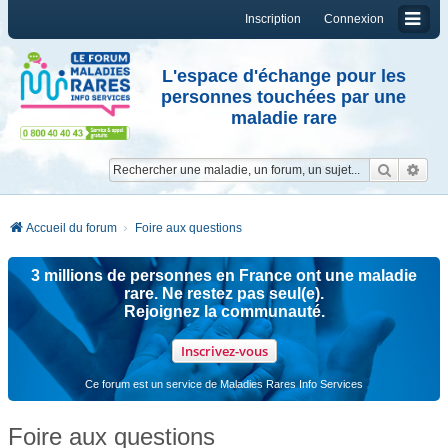
Inscription
Connexion
L'espace d'échange pour les
personnes touchées par une
maladie rare
Reche
Re
Accueil du forum
Foire aux questions
3 millions de personnes en France ont une maladie
rare. Ne restez pas seul(e).
Rejoignez la communauté.
Inscrivez-vous
Ce forum est un service de Maladies Rares Info Services
Foire aux questions