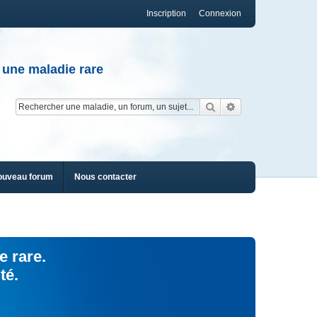
Inscription
Connexion
 une maladie rare
Rechercher
Recherche av
ouveau forum
Nous contacter
e rare.
té.