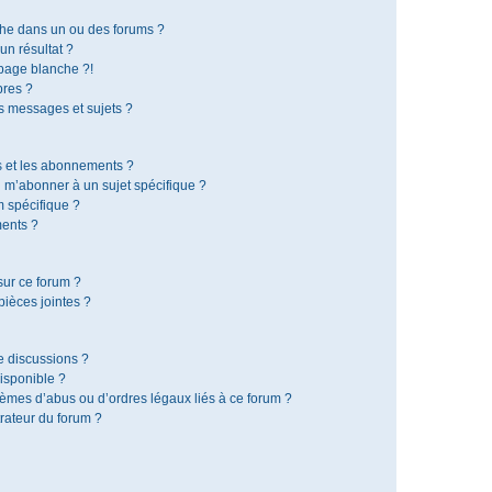
che dans un ou des forums ?
n résultat ?
page blanche ?!
res ?
 messages et sujets ?
is et les abonnements ?
 m’abonner à un sujet spécifique ?
 spécifique ?
ents ?
sur ce forum ?
ièces jointes ?
e discussions ?
disponible ?
lèmes d’abus ou d’ordres légaux liés à ce forum ?
rateur du forum ?