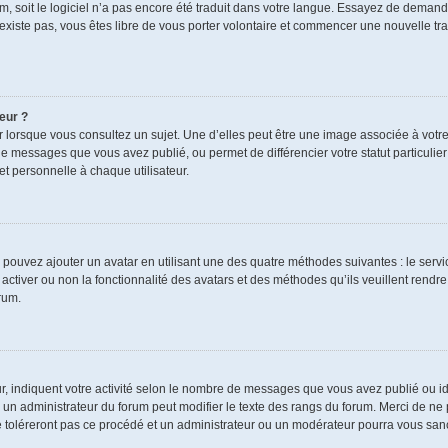
rum, soit le logiciel n’a pas encore été traduit dans votre langue. Essayez de demand
n’existe pas, vous êtes libre de vous porter volontaire et commencer une nouvelle tra
eur ?
r lorsque vous consultez un sujet. Une d’elles peut être une image associée à votr
de messages que vous avez publié, ou permet de différencier votre statut particulie
t personnelle à chaque utilisateur.
s pouvez ajouter un avatar en utilisant une des quatre méthodes suivantes : le servic
ctiver ou non la fonctionnalité des avatars et des méthodes qu’ils veuillent rendre 
rum.
r, indiquent votre activité selon le nombre de messages que vous avez publié ou ide
ul un administrateur du forum peut modifier le texte des rangs du forum. Merci de 
e toléreront pas ce procédé et un administrateur ou un modérateur pourra vous sa