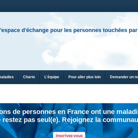
'espace d'échange pour les personnes touchées par
maladies
Charte
L'équipe
Pour aller plus loin
Demander un n
ions de personnes en France ont une maladi
 restez pas seul(e). Rejoignez la communau
Inscrivez-vous