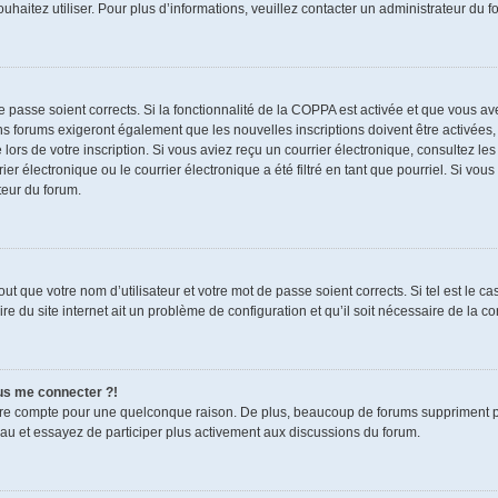
souhaitez utiliser. Pour plus d’informations, veuillez contacter un administrateur du f
de passe soient corrects. Si la fonctionnalité de la COPPA est activée et que vous a
ns forums exigeront également que les nouvelles inscriptions doivent être activées,
 lors de votre inscription. Si vous aviez reçu un courrier électronique, consultez le
électronique ou le courrier électronique a été filtré en tant que pourriel. Si vous
teur du forum.
t que votre nom d’utilisateur et votre mot de passe soient corrects. Si tel est le c
re du site internet ait un problème de configuration et qu’il soit nécessaire de la cor
lus me connecter ?!
tre compte pour une quelconque raison. De plus, beaucoup de forums suppriment pério
eau et essayez de participer plus activement aux discussions du forum.