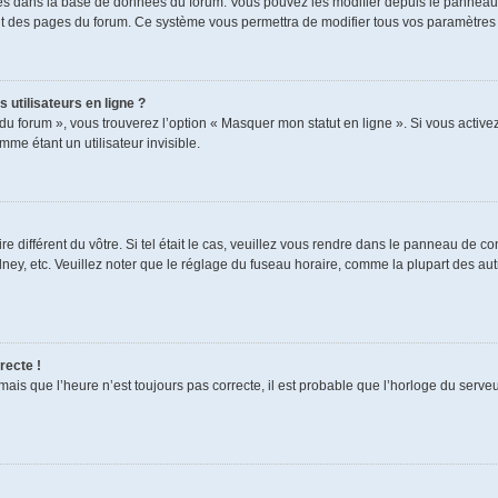
ckés dans la base de données du forum. Vous pouvez les modifier depuis le panneau de
aut des pages du forum. Ce système vous permettra de modifier tous vos paramètres 
 utilisateurs en ligne ?
du forum », vous trouverez l’option « Masquer mon statut en ligne ». Si vous activez
e étant un utilisateur invisible.
re différent du vôtre. Si tel était le cas, veuillez vous rendre dans le panneau de cont
, etc. Veuillez noter que le réglage du fuseau horaire, comme la plupart des autres
recte !
mais que l’heure n’est toujours pas correcte, il est probable que l’horloge du serveur