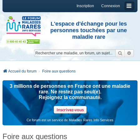
Inscription
Connexion
L'espace d'échange pour les
personnes touchées par une
maladie rare
Reche
Re
Accueil du forum
Foire aux questions
3 millions de personnes en France ont une maladie
rare. Ne restez pas seul(e).
Rejoignez la communauté.
Inscrivez-vous
Ce forum est un service de Maladies Rares Info Services
Foire aux questions