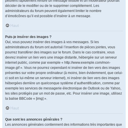
peuvent rapidement rendre un message illisible et un modérateur pourrait
décider de le modifier ou de le supprimer complètement. Les
administrateurs du forum peuvent également limiter le nombre
d’émoticônes qu’il est possible d’insérer à un message.
Haut
Puis-je insérer des images ?
Oui, vous pouvez insérer des images à vos messages. Si les
administrateurs du forum ont autorisé l’insertion de pièces jointes, vous
pourrez transférer des images sur le forum. Dans le cas contraire, vous
devrez insérer un lien vers une image distante, hébergée sur un serveur
internet public, comme par exemple « http://www.exemple.com/mon-
image.gif ». Vous ne pourrez cependant ni insérer de lien vers des images
présentes sur votre propre ordinateur (à moins, bien évidemment, que celui-
ci soit en lui-même un serveur internet), ni insérer de lien vers des images
hébergées derrière un quelconque système d’authentification, comme par
exemple les services de messagerie électronique de Outlook ou de Yahoo,
les sites protégés par un mot de passe, etc. Pour insérer une image, utilisez
la balise BBCode « [img] ».
Haut
Que sont les annonces générales ?
Les annonces générales contiennent des informations très importantes que