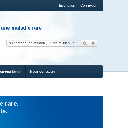
Inscription
Connexion
 une maladie rare
Rechercher
Recherche av
ouveau forum
Nous contacter
e rare.
té.