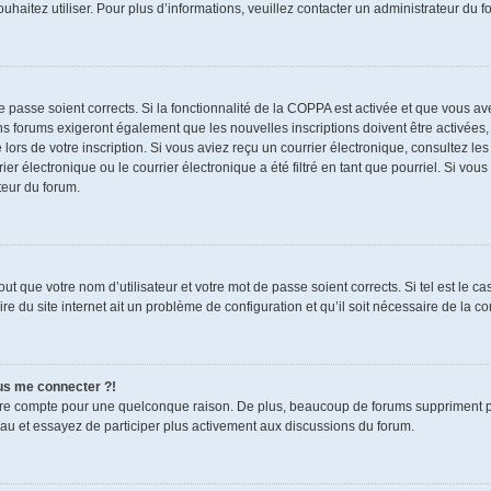
souhaitez utiliser. Pour plus d’informations, veuillez contacter un administrateur du f
de passe soient corrects. Si la fonctionnalité de la COPPA est activée et que vous a
ns forums exigeront également que les nouvelles inscriptions doivent être activées,
 lors de votre inscription. Si vous aviez reçu un courrier électronique, consultez le
électronique ou le courrier électronique a été filtré en tant que pourriel. Si vous
teur du forum.
t que votre nom d’utilisateur et votre mot de passe soient corrects. Si tel est le c
re du site internet ait un problème de configuration et qu’il soit nécessaire de la cor
lus me connecter ?!
tre compte pour une quelconque raison. De plus, beaucoup de forums suppriment pério
eau et essayez de participer plus activement aux discussions du forum.