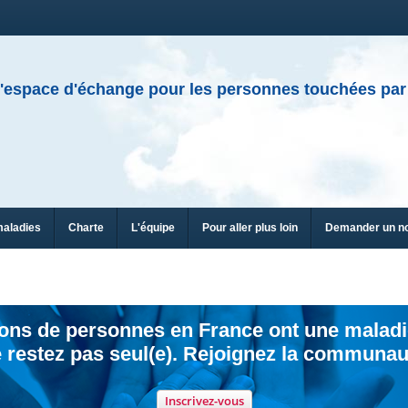
'espace d'échange pour les personnes touchées par
maladies
Charte
L'équipe
Pour aller plus loin
Demander un n
ions de personnes en France ont une maladi
 restez pas seul(e). Rejoignez la communau
Inscrivez-vous