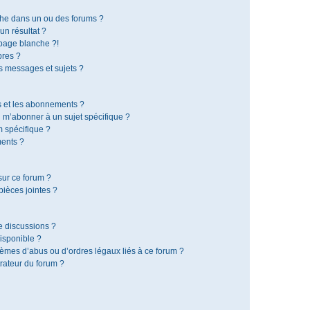
che dans un ou des forums ?
n résultat ?
page blanche ?!
res ?
 messages et sujets ?
is et les abonnements ?
 m’abonner à un sujet spécifique ?
 spécifique ?
ents ?
sur ce forum ?
ièces jointes ?
e discussions ?
disponible ?
lèmes d’abus ou d’ordres légaux liés à ce forum ?
rateur du forum ?