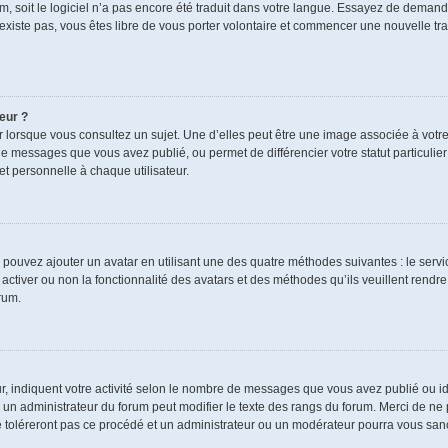
rum, soit le logiciel n’a pas encore été traduit dans votre langue. Essayez de demand
n’existe pas, vous êtes libre de vous porter volontaire et commencer une nouvelle tra
eur ?
r lorsque vous consultez un sujet. Une d’elles peut être une image associée à votr
de messages que vous avez publié, ou permet de différencier votre statut particulie
t personnelle à chaque utilisateur.
s pouvez ajouter un avatar en utilisant une des quatre méthodes suivantes : le servic
ctiver ou non la fonctionnalité des avatars et des méthodes qu’ils veuillent rendre 
rum.
r, indiquent votre activité selon le nombre de messages que vous avez publié ou ide
ul un administrateur du forum peut modifier le texte des rangs du forum. Merci de 
e toléreront pas ce procédé et un administrateur ou un modérateur pourra vous sa