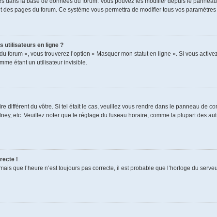
ckés dans la base de données du forum. Vous pouvez les modifier depuis le panneau de
aut des pages du forum. Ce système vous permettra de modifier tous vos paramètres 
 utilisateurs en ligne ?
du forum », vous trouverez l’option « Masquer mon statut en ligne ». Si vous activez
e étant un utilisateur invisible.
re différent du vôtre. Si tel était le cas, veuillez vous rendre dans le panneau de cont
, etc. Veuillez noter que le réglage du fuseau horaire, comme la plupart des autres
recte !
mais que l’heure n’est toujours pas correcte, il est probable que l’horloge du serveur