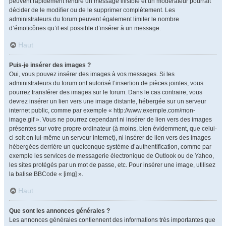
peuvent rapidement rendre un message illisible et un modérateur pourrait
décider de le modifier ou de le supprimer complètement. Les
administrateurs du forum peuvent également limiter le nombre
d’émoticônes qu’il est possible d’insérer à un message.
Haut
Puis-je insérer des images ?
Oui, vous pouvez insérer des images à vos messages. Si les
administrateurs du forum ont autorisé l’insertion de pièces jointes, vous
pourrez transférer des images sur le forum. Dans le cas contraire, vous
devrez insérer un lien vers une image distante, hébergée sur un serveur
internet public, comme par exemple « http://www.exemple.com/mon-
image.gif ». Vous ne pourrez cependant ni insérer de lien vers des images
présentes sur votre propre ordinateur (à moins, bien évidemment, que celui-
ci soit en lui-même un serveur internet), ni insérer de lien vers des images
hébergées derrière un quelconque système d’authentification, comme par
exemple les services de messagerie électronique de Outlook ou de Yahoo,
les sites protégés par un mot de passe, etc. Pour insérer une image, utilisez
la balise BBCode « [img] ».
Haut
Que sont les annonces générales ?
Les annonces générales contiennent des informations très importantes que