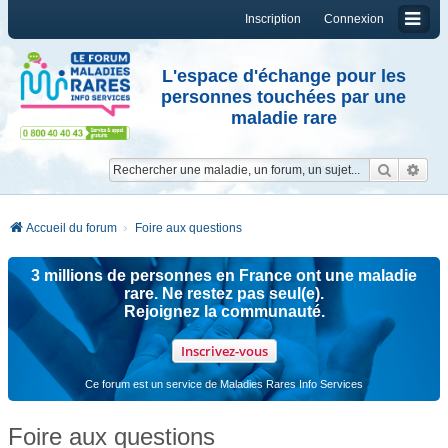
Inscription
Connexion
L'espace d'échange pour les
personnes touchées par une
maladie rare
Reche
Re
Accueil du forum
Foire aux questions
3 millions de personnes en France ont une maladie
rare. Ne restez pas seul(e).
Rejoignez la communauté.
Inscrivez-vous
Ce forum est un service de Maladies Rares Info Services
Foire aux questions