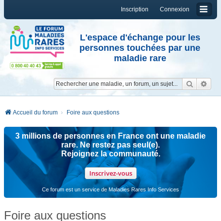
Inscription
Connexion
L'espace d'échange pour les
personnes touchées par une
maladie rare
Reche
Re
Accueil du forum
Foire aux questions
3 millions de personnes en France ont une maladie
rare. Ne restez pas seul(e).
Rejoignez la communauté.
Inscrivez-vous
Ce forum est un service de Maladies Rares Info Services
Foire aux questions