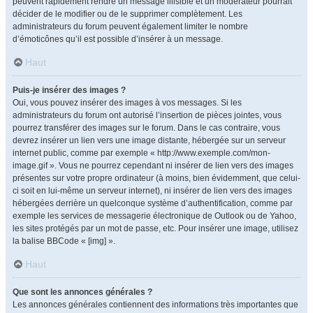
peuvent rapidement rendre un message illisible et un modérateur pourrait
décider de le modifier ou de le supprimer complètement. Les
administrateurs du forum peuvent également limiter le nombre
d’émoticônes qu’il est possible d’insérer à un message.
Haut
Puis-je insérer des images ?
Oui, vous pouvez insérer des images à vos messages. Si les
administrateurs du forum ont autorisé l’insertion de pièces jointes, vous
pourrez transférer des images sur le forum. Dans le cas contraire, vous
devrez insérer un lien vers une image distante, hébergée sur un serveur
internet public, comme par exemple « http://www.exemple.com/mon-
image.gif ». Vous ne pourrez cependant ni insérer de lien vers des images
présentes sur votre propre ordinateur (à moins, bien évidemment, que celui-
ci soit en lui-même un serveur internet), ni insérer de lien vers des images
hébergées derrière un quelconque système d’authentification, comme par
exemple les services de messagerie électronique de Outlook ou de Yahoo,
les sites protégés par un mot de passe, etc. Pour insérer une image, utilisez
la balise BBCode « [img] ».
Haut
Que sont les annonces générales ?
Les annonces générales contiennent des informations très importantes que