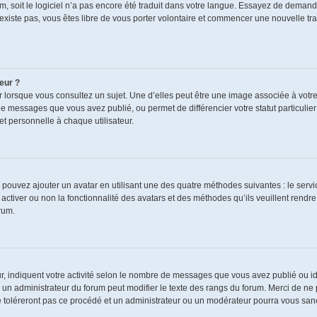
rum, soit le logiciel n’a pas encore été traduit dans votre langue. Essayez de demand
n’existe pas, vous êtes libre de vous porter volontaire et commencer une nouvelle tra
eur ?
r lorsque vous consultez un sujet. Une d’elles peut être une image associée à votr
de messages que vous avez publié, ou permet de différencier votre statut particulie
t personnelle à chaque utilisateur.
s pouvez ajouter un avatar en utilisant une des quatre méthodes suivantes : le servic
ctiver ou non la fonctionnalité des avatars et des méthodes qu’ils veuillent rendre 
rum.
r, indiquent votre activité selon le nombre de messages que vous avez publié ou ide
ul un administrateur du forum peut modifier le texte des rangs du forum. Merci de 
e toléreront pas ce procédé et un administrateur ou un modérateur pourra vous sa