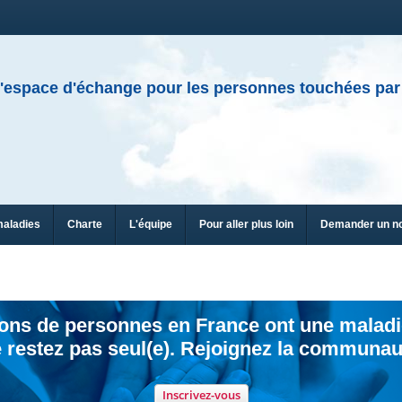
'espace d'échange pour les personnes touchées par
maladies
Charte
L'équipe
Pour aller plus loin
Demander un n
ions de personnes en France ont une maladi
 restez pas seul(e). Rejoignez la communau
Inscrivez-vous