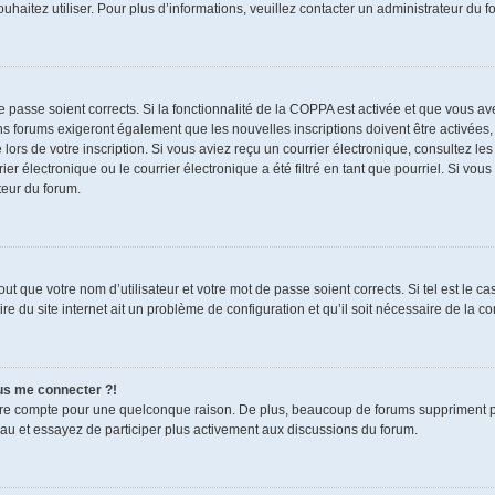
souhaitez utiliser. Pour plus d’informations, veuillez contacter un administrateur du f
de passe soient corrects. Si la fonctionnalité de la COPPA est activée et que vous a
ns forums exigeront également que les nouvelles inscriptions doivent être activées,
 lors de votre inscription. Si vous aviez reçu un courrier électronique, consultez le
électronique ou le courrier électronique a été filtré en tant que pourriel. Si vous
teur du forum.
t que votre nom d’utilisateur et votre mot de passe soient corrects. Si tel est le c
re du site internet ait un problème de configuration et qu’il soit nécessaire de la cor
lus me connecter ?!
tre compte pour une quelconque raison. De plus, beaucoup de forums suppriment pério
eau et essayez de participer plus activement aux discussions du forum.