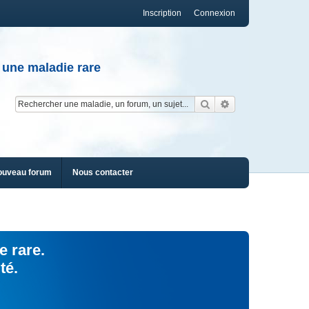
Inscription
Connexion
 une maladie rare
Rechercher
Recherche av
ouveau forum
Nous contacter
e rare.
té.