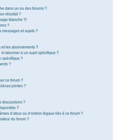
che dans un ou des forums ?
n résultat ?
page blanche ?!
res ?
 messages et sujets ?
is et les abonnements ?
 m’abonner à un sujet spécifique ?
 spécifique ?
ents ?
sur ce forum ?
ièces jointes ?
e discussions ?
disponible ?
lèmes d’abus ou d’ordres légaux liés à ce forum ?
rateur du forum ?