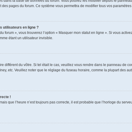
ckés dans la base de données du forum. Vous pouvez les modifier depuis le panneau de
aut des pages du forum. Ce système vous permettra de modifier tous vos paramètres 
 utilisateurs en ligne ?
du forum », vous trouverez l’option « Masquer mon statut en ligne ». Si vous activez
e étant un utilisateur invisible.
re différent du vôtre. Si tel était le cas, veuillez vous rendre dans le panneau de cont
, etc. Veuillez noter que le réglage du fuseau horaire, comme la plupart des autres
recte !
mais que l’heure n’est toujours pas correcte, il est probable que l’horloge du serveur