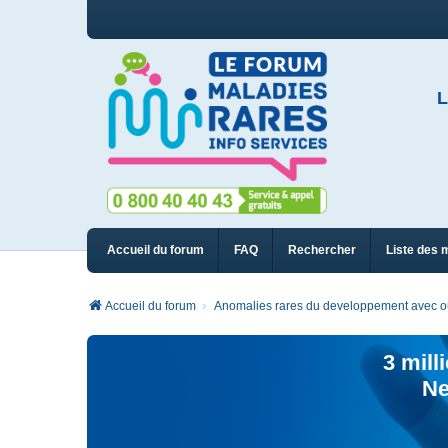
L
Accueil du forum
FAQ
Rechercher
Liste des 
Accueil du forum
Anomalies rares du developpement avec ou 
3 mill
Ne