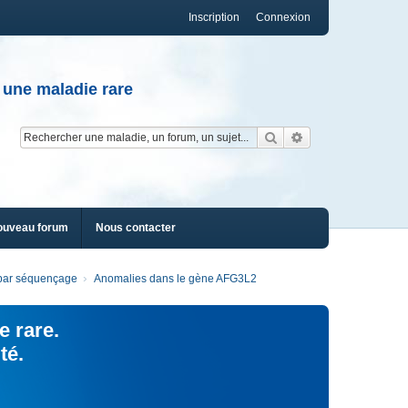
Inscription
Connexion
 une maladie rare
Rechercher
Recherche av
ouveau forum
Nous contacter
s par séquençage
Anomalies dans le gène AFG3L2
e rare.
té.