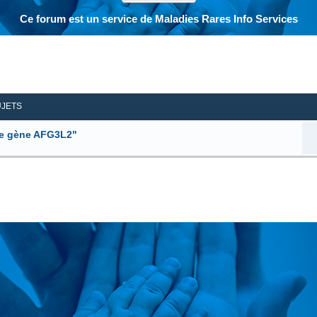
Ce forum est un service de Maladies Rares Info Services
her
herche avancée
UJETS
le gène AFG3L2"