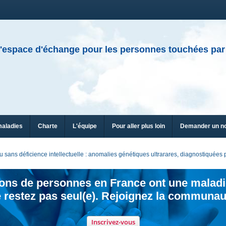
'espace d'échange pour les personnes touchées par
maladies
Charte
L'équipe
Pour aller plus loin
Demander un n
sans déficience intellectuelle : anomalies génétiques ultrarares, diagnostiquée
ions de personnes en France ont une maladi
 restez pas seul(e). Rejoignez la communau
Inscrivez-vous