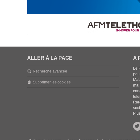
ALLER À LA PAGE
A 
Le 
Recherche avancée
pou
Mala
Supprimer les cookies
mal
con
tél
Rar
soci
Plus