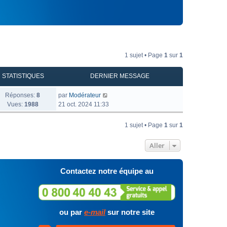
1 sujet • Page
1
sur
1
STATISTIQUES
DERNIER MESSAGE
Réponses:
8
par
Modérateur
Vues:
1988
21 oct. 2024 11:33
1 sujet • Page
1
sur
1
Aller
Contactez notre équipe au
ou par
e-mail
sur notre site