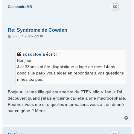
t
CassandraMN
Re: Syndrome de Cowden
M
26 juin 2026 22:38
e
s
s
sosocloe
a écrit :
↑
a
Bonjour,
g
J ai 33ans j ai étė diagnistiquė a lage de mes 14ans
e
donc si je peux vous aider en repondant a vos questions
n hesitez pas.
Bonjour, j’ai ma fille qui est atteinte du PTEN elle a 1an je l’ai
découvert quand j’étais enceinte car elle a une macrocéphalie.
Pourriez vous me dire quelles informations vous a t on donné
sur ce gène ? Merci
H
a
u
t