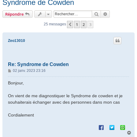
Syndrome de Cowden
Rechercher
Recherche ava
Répondre
1
2
3
Précédent
25 messages
Zeo13010
Re: Syndrome de Cowden
M
02 janv. 2023 23:16
e
s
Bonjour,
s
a
On vient de me diagnostiquer le Syndrome de cowden et je
g
souhaiterais échanger avec des personnes dans mon cas
e
Cordialement
H