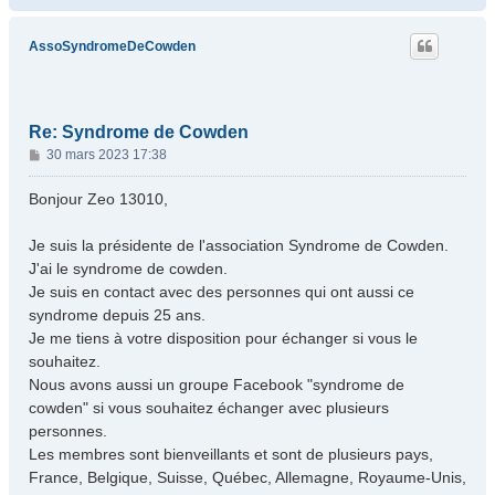
a
u
t
AssoSyndromeDeCowden
Re: Syndrome de Cowden
M
30 mars 2023 17:38
e
s
Bonjour Zeo 13010,
s
a
Je suis la présidente de l'association Syndrome de Cowden.
g
J'ai le syndrome de cowden.
e
Je suis en contact avec des personnes qui ont aussi ce
syndrome depuis 25 ans.
Je me tiens à votre disposition pour échanger si vous le
souhaitez.
Nous avons aussi un groupe Facebook "syndrome de
cowden" si vous souhaitez échanger avec plusieurs
personnes.
Les membres sont bienveillants et sont de plusieurs pays,
France, Belgique, Suisse, Québec, Allemagne, Royaume-Unis,