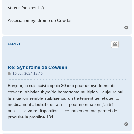
...
Vous n'êtes seul :-)
Association Syndrome de Cowden
H
a
u
t
Fred 21
Re: Syndrome de Cowden
M
10 oct. 2024 12:40
e
s
Bonjour, je suis suivi depuis 30 ans pour un syndrome de
s
cowden, ablation thyroïde,hamartome multiples... aujourd'hui
a
la situation semble stabilisé par un traitement génétique.......
g
médicament alpelisib..en atu......pour information, j'ai 64
e
ans........a votre disposition.....ce traitement me permet de
produire la protéine 134....
H
a
u