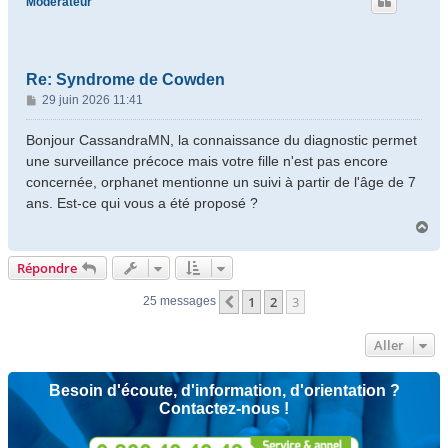
Modérateur
Re: Syndrome de Cowden
M
29 juin 2026 11:41
e
s
Bonjour CassandraMN, la connaissance du diagnostic permet
s
une surveillance précoce mais votre fille n'est pas encore
a
concernée, orphanet mentionne un suivi à partir de l'âge de 7
g
ans. Est-ce qui vous a été proposé ?
e
H
a
u
Répondre
t
1
2
3
Précédent
25 messages
Aller
Besoin d'écoute, d'information, d'orientation ?
Contactez-nous !