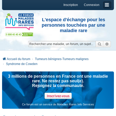
Inscription
Connexion
L'espace d'échange pour les
personnes touchées par une
maladie rare
Reche
Re
Accueil du forum
Tumeurs bénignes-Tumeurs malignes
Syndrome de Cowden
3 millions de personnes en France ont une maladie
rare. Ne restez pas seul(e).
Rejoignez la communauté.
Inscrivez-vous
Ce forum est un service de Maladies Rares Info Services