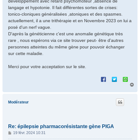
développement avec retard psychomoteur ,absence de
langage et hypotonie. Il fait différentes sortes de crises:
tonico-cloniques généralisées ,atoniques et des spasmes.
actuellement, il a une trithérapie et en Novembre 2023 on lui a
posé d'un nerf vague.
D'après la généticienne c'est une anomalie génétique très
rare , nous espérons via ce site trouver peut- être d'autres
personnes atteintes du même gène pour pouvoir échanger
sur cette maladie.
Merci pour votre acceptation sur le site.
H
a
u
t
Modérateur
Re: épilepsie pharmacorésistante gène PIGA
M
19 févr. 2024 10:31
e