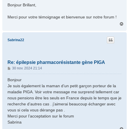
s
Bonjour Brillant,
s
a
Merci pour votre témoignage et bienvenue sur notre forum !
g
H
e
a
u
t
Sabrina22
Re: épilepsie pharmacorésistante gène PIGA
M
30 nov. 2024 21:14
e
s
Bonjour
s
Je suis également la maman d’un petit garçon porteur de la
a
maladie PIGA. Voir votre message me surprend tellement car
g
nous pensions être les seuls en France depuis le temps que je
e
recherche d’autres cas . j’aimerai beaucoup échanger avec
vous si cela vous dérange pas .
Merci pour l’acceptation sur le forum
Sabrina
H