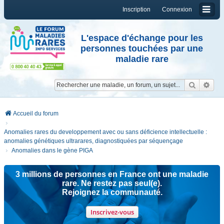
Inscription
Connexion
L'espace d'échange pour les
personnes touchées par une
maladie rare
Reche
Re
Accueil du forum
Anomalies rares du developpement avec ou sans déficience intellectuelle :
anomalies génétiques ultrarares, diagnostiquées par séquençage
Anomalies dans le gène PIGA
3 millions de personnes en France ont une maladie
rare. Ne restez pas seul(e).
Rejoignez la communauté.
Inscrivez-vous