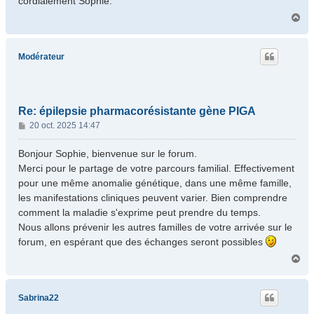
cordialement Sophie.
H
a
u
t
Modérateur
Re: épilepsie pharmacorésistante gène PIGA
M
20 oct. 2025 14:47
e
s
Bonjour Sophie, bienvenue sur le forum.
s
Merci pour le partage de votre parcours familial. Effectivement
a
pour une même anomalie génétique, dans une même famille,
g
les manifestations cliniques peuvent varier. Bien comprendre
e
comment la maladie s'exprime peut prendre du temps.
Nous allons prévenir les autres familles de votre arrivée sur le
forum, en espérant que des échanges seront possibles
H
a
u
t
Sabrina22