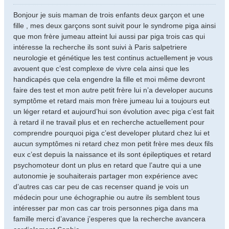
e
s
Bonjour je suis maman de trois enfants deux garçon et une
s
fille , mes deux garçons sont suivit pour le syndrome piga ainsi
a
que mon frère jumeau atteint lui aussi par piga trois cas qui
g
intéresse la recherche ils sont suivi à Paris salpetriere
e
neurologie et génétique les test continus actuellement je vous
avouent que c’est complexe de vivre cela ainsi que les
handicapés que cela engendre la fille et moi même devront
faire des test et mon autre petit frère lui n’a developer aucuns
symptôme et retard mais mon frère jumeau lui a toujours eut
un léger retard et aujourd’hui son évolution avec piga c’est fait
à retard il ne travail plus et en recherche actuellement pour
comprendre pourquoi piga c’est developer plutard chez lui et
aucun symptômes ni retard chez mon petit frère mes deux fils
eux c’est depuis la naissance et ils sont épileptiques et retard
psychomoteur dont un plus en retard que l’autre qui a une
autonomie je souhaiterais partager mon expérience avec
d’autres cas car peu de cas recenser quand je vois un
médecin pour une échographie ou autre ils semblent tous
intéresser par mon cas car trois personnes piga dans ma
famille merci d’avance j’esperes que la recherche avancera