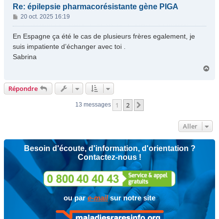
Re: épilepsie pharmacorésistante gène PIGA
M
20 oct. 2025 16:19
e
s
En Espagne ça été le cas de plusieurs frères egalement, je
s
suis impatiente d’échanger avec toi .
a
Sabrina
g
H
e
a
u
Répondre
t
1
2
Suivant
13 messages
Aller
Besoin d'écoute, d'information, d'orientation ?
Contactez-nous !
ou par
e-mail
sur notre site