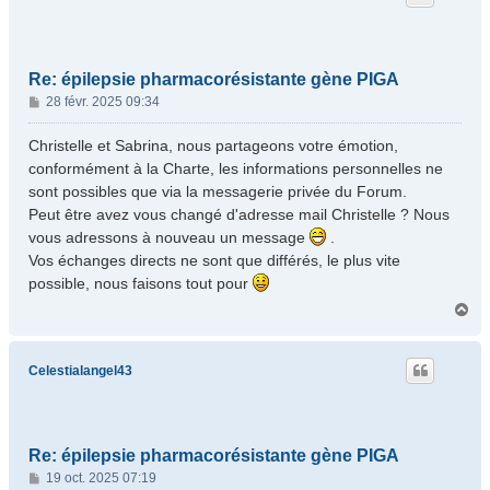
Re: épilepsie pharmacorésistante gène PIGA
M
28 févr. 2025 09:34
e
s
Christelle et Sabrina, nous partageons votre émotion,
s
conformément à la Charte, les informations personnelles ne
a
sont possibles que via la messagerie privée du Forum.
g
Peut être avez vous changé d'adresse mail Christelle ? Nous
e
vous adressons à nouveau un message
.
Vos échanges directs ne sont que différés, le plus vite
possible, nous faisons tout pour
H
a
u
t
Celestialangel43
Re: épilepsie pharmacorésistante gène PIGA
M
19 oct. 2025 07:19