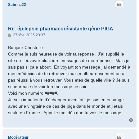
t
Sabrina22
Re: épilepsie pharmacorésistante gène PIGA
M
27 févr. 2025 23:37
e
s
Bonjour Christelle
s
Comme je suis heureuse de voir ta réponse . J’ai supplié le
a
site de t’envoyer plusieurs messages de ma réponse . Mais je
g
sais pas si ça a abouti. En voyant ton message j’ai demandé à
e
mes médecins de te retrouver mais malheureusement on a
pas réussi à vous retrouver. Vous êtes de quelle ville ? Je suis
si heureuse de voir ton message ce soir .
Voici mon numéro #####.
Je suis impatiente d’échanger avec toi , je suis en échange
avec une vingtaine de cas de piga dans le monde et j’étais
seule en France . Appelle moi dès que tu vois le message
H
a
u
t
Modérateur