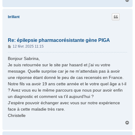
a
u
t
brillant
Re: épilepsie pharmacorésistante gène PIGA
M
12 févr. 2025 11:15
e
s
Bonjour Sabrina,
s
Je suis retournée sur le site par hasard et j'ai vu votre
a
message. Quelle surprise car je ne m'attendais pas à avoir
g
une réponse étant donné le peu de cas recensés en France.
e
Notre fils va avoir 19 ans cette année et le votre quel âge a t-il
? Avez vous eu le même parcours que nous pour avoir enfin
un diagnostic et comment va t'il aujourd'hui ?
J'espère pouvoir échanger avec vous sur notre expérience
face à cette maladie très rare.
Christelle
H
a
u