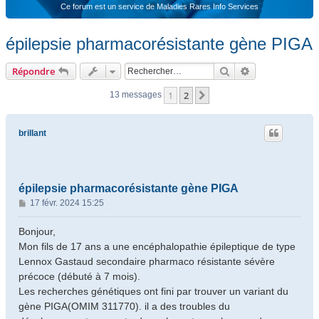
Ce forum est un service de Maladies Rares Info Services
épilepsie pharmacorésistante gène PIGA
Rechercher
Recherche ava
Répondre
1
2
Suivant
13 messages
brillant
épilepsie pharmacorésistante gène PIGA
M
17 févr. 2024 15:25
e
s
Bonjour,
s
Mon fils de 17 ans a une encéphalopathie épileptique de type
a
Lennox Gastaud secondaire pharmaco résistante sévère
g
précoce (débuté à 7 mois).
e
Les recherches génétiques ont fini par trouver un variant du
gène PIGA(OMIM 311770). il a des troubles du