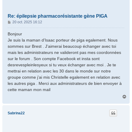
Re: épilepsie pharmacorésistante gène PIGA
M
20 oct. 2025 16:12
e
s
Bonjour
s
Je suis la maman d’Isaac porteur de piga egalement. Nous
a
sommes sur Brest . J’aimerai beaucoup échanger avec toi
g
mais les administrateurs ne valideront pas mes coordonnées
e
sur le forum . Son compte Facebook et insta sont
desrevespleinlesyeux si tu veux échanger avec moi . Je te
mettrai en relation avec les 30 dans le monde sur notre
groupe comme j’ai mis Christelle egalement en relation avec
les autres piga . Merci aux administrateurs de bien envoyer à
cette maman mon mail
H
a
u
t
Sabrina22