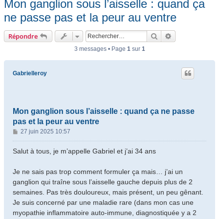
Mon ganglion sous l’aisselle : quand ça
ne passe pas et la peur au ventre
Rechercher
Recherche ava
Répondre
3 messages • Page
1
sur
1
Gabrielleroy
Mon ganglion sous l’aisselle : quand ça ne passe
pas et la peur au ventre
M
27 juin 2025 10:57
e
s
Salut à tous, je m’appelle Gabriel et j’ai 34 ans
s
a
Je ne sais pas trop comment formuler ça mais… j’ai un
g
ganglion qui traîne sous l’aisselle gauche depuis plus de 2
e
semaines. Pas très douloureux, mais présent, un peu gênant.
Je suis concerné par une maladie rare (dans mon cas une
myopathie inflammatoire auto-immune, diagnostiquée y a 2