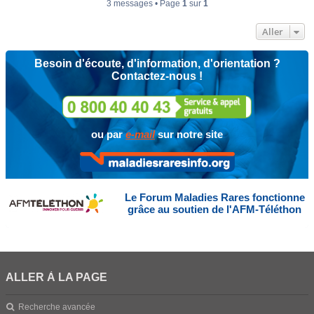
3 messages • Page
1
sur
1
Aller
Besoin d'écoute, d'information, d'orientation ?
Contactez-nous !
ou par
e-mail
sur notre site
Le Forum Maladies Rares fonctionne
grâce au soutien de l'AFM-Téléthon
ALLER À LA PAGE
Recherche avancée