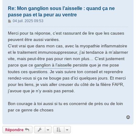
Re: Mon ganglion sous l’aisselle : quand ça ne
passe pas et la peur au ventre
M
04 juil. 2025 09:53
e
s
Merci pour ta réponse, c’est rassurant de lire que les causes
s
peuvent être aussi variées.
a
C’est vrai que dans mon cas, avec la myopathie inflammatoire
g
et le traitement immunosuppresseur, j’ai tendance à m’alarmer
e
vite, mais peut-être pas pour rien non plus… C’est justement
parce que ce
ganglion à l’aisselle
persiste que je me pose
toutes ces questions. Je vais suivre ton conseil et reprendre
rendez-vous si ça ne bouge pas d’ici quelques jours. Et merci
pour les liens, je vais aller creuser du côté de la filière FAI²R,
j’avoue que je n’y avais pas pensé.
Bon courage à toi aussi si tu es concerné de près ou de loin
par ce genre de choses
H
a
u
Répondre
t