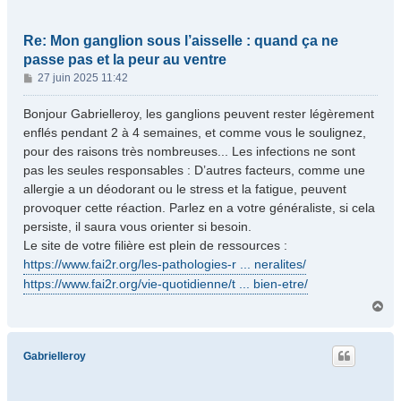
Re: Mon ganglion sous l’aisselle : quand ça ne
passe pas et la peur au ventre
M
27 juin 2025 11:42
e
s
Bonjour Gabrielleroy, les ganglions peuvent rester légèrement
s
enflés pendant 2 à 4 semaines, et comme vous le soulignez,
a
pour des raisons très nombreuses... Les infections ne sont
g
pas les seules responsables : D’autres facteurs, comme une
e
allergie a un déodorant ou le stress et la fatigue, peuvent
provoquer cette réaction. Parlez en a votre généraliste, si cela
persiste, il saura vous orienter si besoin.
Le site de votre filière est plein de ressources :
https://www.fai2r.org/les-pathologies-r ... neralites/
https://www.fai2r.org/vie-quotidienne/t ... bien-etre/
H
a
u
t
Gabrielleroy