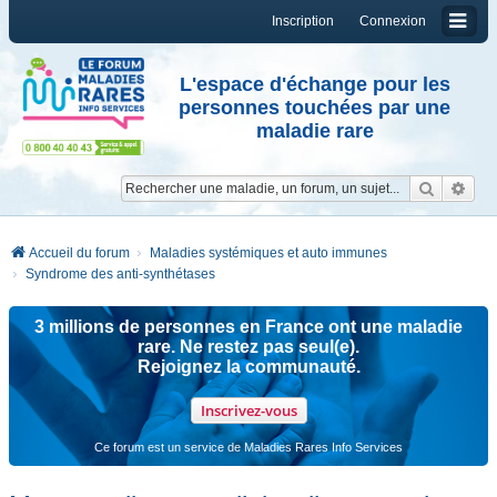
Inscription
Connexion
L'espace d'échange pour les
personnes touchées par une
maladie rare
Reche
Re
Accueil du forum
Maladies systémiques et auto immunes
Syndrome des anti-synthétases
3 millions de personnes en France ont une maladie
rare. Ne restez pas seul(e).
Rejoignez la communauté.
Inscrivez-vous
Ce forum est un service de Maladies Rares Info Services