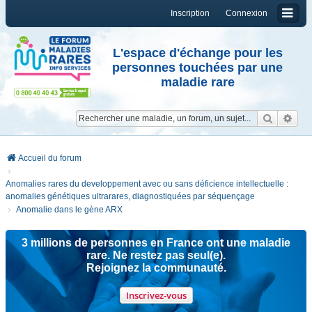
Inscription
Connexion
L'espace d'échange pour les
personnes touchées par une
maladie rare
Reche
Re
Accueil du forum
Anomalies rares du developpement avec ou sans déficience intellectuelle :
anomalies génétiques ultrarares, diagnostiquées par séquençage
Anomalie dans le gène ARX
3 millions de personnes en France ont une maladie
rare. Ne restez pas seul(e).
Rejoignez la communauté.
Inscrivez-vous