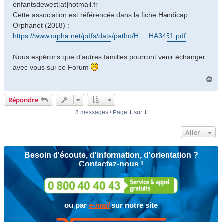
enfantsdewest[at]hotmail.fr
Cette association est référencée dans la fiche Handicap
Orphanet (2018) :
https://www.orpha.net/pdfs/data/patho/H ... HA3451.pdf
Nous espérons que d'autres familles pourront venir échanger
avec vous sur ce Forum
H
a
u
Répondre
t
3 messages • Page
1
sur
1
Aller
Besoin d'écoute, d'information, d'orientation ?
Contactez-nous !
ou par
e-mail
sur notre site