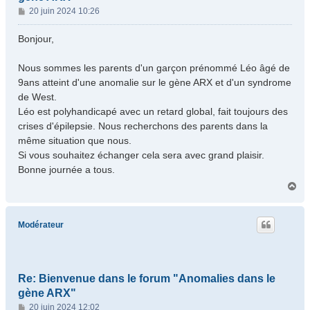
M
20 juin 2024 10:26
e
s
Bonjour,
s
a
Nous sommes les parents d'un garçon prénommé Léo âgé de
g
9ans atteint d'une anomalie sur le gène ARX et d'un syndrome
e
de West.
Léo est polyhandicapé avec un retard global, fait toujours des
crises d'épilepsie. Nous recherchons des parents dans la
même situation que nous.
Si vous souhaitez échanger cela sera avec grand plaisir.
Bonne journée a tous.
H
a
u
t
Modérateur
Re: Bienvenue dans le forum "Anomalies dans le
gène ARX"
M
20 juin 2024 12:02