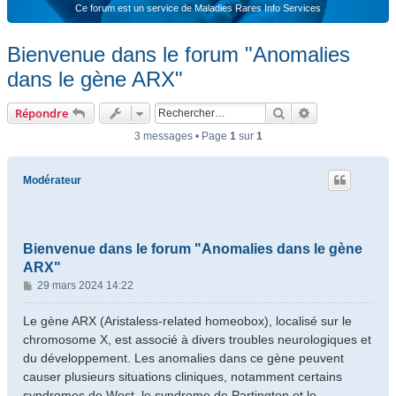
Ce forum est un service de Maladies Rares Info Services
Bienvenue dans le forum "Anomalies
dans le gène ARX"
Rechercher
Recherche ava
Répondre
3 messages • Page
1
sur
1
Modérateur
Bienvenue dans le forum "Anomalies dans le gène
ARX"
M
29 mars 2024 14:22
e
s
Le gène ARX (Aristaless-related homeobox), localisé sur le
s
chromosome X, est associé à divers troubles neurologiques et
a
du développement. Les anomalies dans ce gène peuvent
g
causer plusieurs situations cliniques, notamment certains
e
syndromes de West, le syndrome de Partington et le