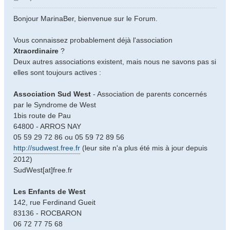
e
s
Bonjour MarinaBer, bienvenue sur le Forum.
s
a
Vous connaissez probablement déjà l'association
g
Xtraordinaire
?
e
Deux autres associations existent, mais nous ne savons pas si
elles sont toujours actives :
Association Sud West
- Association de parents concernés
par le Syndrome de West
1bis route de Pau
64800 - ARROS NAY
05 59 29 72 86 ou 05 59 72 89 56
http://sudwest.free.fr
(leur site n'a plus été mis à jour depuis
2012)
SudWest[at]free.fr
Les Enfants de West
142, rue Ferdinand Gueit
83136 - ROCBARON
06 72 77 75 68