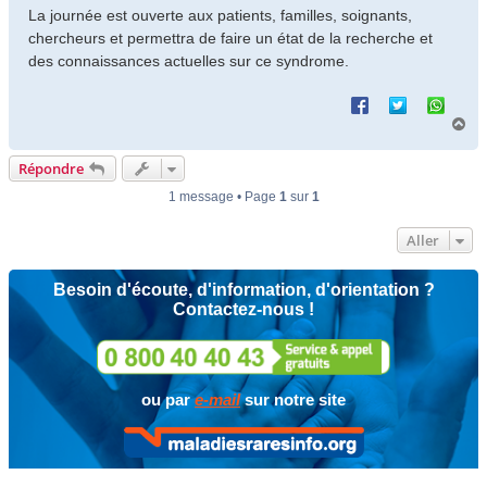
La journée est ouverte aux patients, familles, soignants,
chercheurs et permettra de faire un état de la recherche et
des connaissances actuelles sur ce syndrome.
H
a
u
Répondre
t
1 message • Page
1
sur
1
Aller
Besoin d'écoute, d'information, d'orientation ?
Contactez-nous !
ou par
e-mail
sur notre site