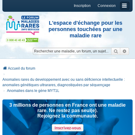
Inscription
Connexion
L'espace d'échange pour les
personnes touchées par une
maladie rare
Reche
Re
Accueil du forum
Anomalies rares du developpement avec ou sans déficience intellectuelle :
anomalies génétiques ultrarares, diagnostiquées par séquençage
Anomalies dans le gène MYT1L
3 millions de personnes en France ont une maladie
rare. Ne restez pas seul(e).
Rejoignez la communauté.
Inscrivez-vous