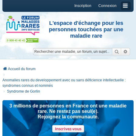
Inscription
Connexion
L'espace d'échange pour les
personnes touchées par une
maladie rare
Reche
Re
Accueil du forum
Anomalies rares du developpement avec ou sans déficience intellectuelle :
syndromes connus et nommés
Syndrome de Gorlin
3 millions de personnes en France ont une maladie
rare. Ne restez pas seul(e).
Rejoignez la communauté.
Inscrivez-vous