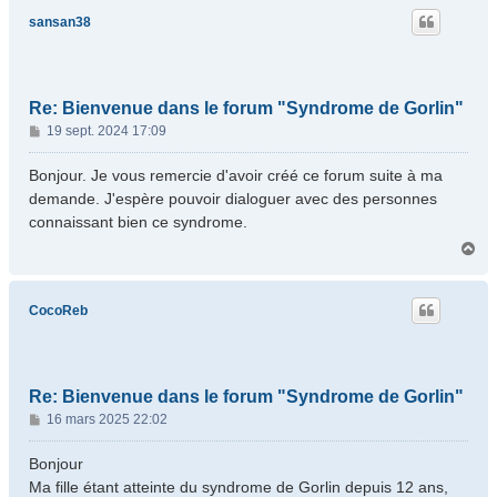
t
sansan38
Re: Bienvenue dans le forum "Syndrome de Gorlin"
M
19 sept. 2024 17:09
e
s
Bonjour. Je vous remercie d'avoir créé ce forum suite à ma
s
demande. J'espère pouvoir dialoguer avec des personnes
a
connaissant bien ce syndrome.
g
H
e
a
u
t
CocoReb
Re: Bienvenue dans le forum "Syndrome de Gorlin"
M
16 mars 2025 22:02
e
s
Bonjour
s
Ma fille étant atteinte du syndrome de Gorlin depuis 12 ans,