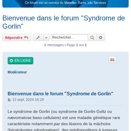
Ce forum est un service de Maladies Rares Info Services
Bienvenue dans le forum "Syndrome de
Gorlin"
Rechercher
Recherche ava
Répondre
6 messages • Page
1
sur
1
EN LIGNE
Modérateur
Bienvenue dans le forum "Syndrome de Gorlin"
M
13 sept. 2024 16:29
e
s
Le syndrome de Gorlin (ou syndrome de Gorlin-Goltz ou
s
nævomatose baso-cellulaire) est une maladie génétique rare
a
caractérisée notamment par des lésions de la mâchoire
g
(kératokystes odontogènes), des prédispositions à tumeurs