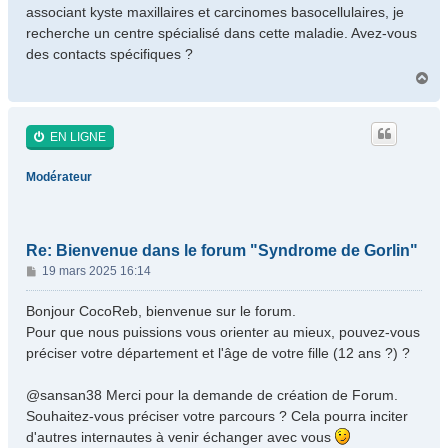
a
associant kyste maxillaires et carcinomes basocellulaires, je
g
recherche un centre spécialisé dans cette maladie. Avez-vous
e
des contacts spécifiques ?
H
a
u
t
EN LIGNE
Modérateur
Re: Bienvenue dans le forum "Syndrome de Gorlin"
M
19 mars 2025 16:14
e
s
Bonjour CocoReb, bienvenue sur le forum.
s
Pour que nous puissions vous orienter au mieux, pouvez-vous
a
préciser votre département et l'âge de votre fille (12 ans ?) ?
g
e
@sansan38 Merci pour la demande de création de Forum.
Souhaitez-vous préciser votre parcours ? Cela pourra inciter
d'autres internautes à venir échanger avec vous