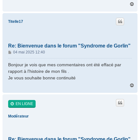
H
a
u
t
Titelle17
Re: Bienvenue dans le forum "Syndrome de Gorlin"
M
04 mai 2025 12:40
e
s
Bonjour je vois que mes commentaires ont été effacé par
s
rapport à l'histoire de mon fils .
a
Je vous souhaite bonne continuité
g
H
e
a
u
t
EN LIGNE
Modérateur
Re: Bienvenue dans le forum "Syndrome de Gorlin"