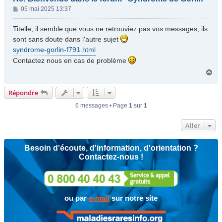
M
05 mai 2025 13:37
e
s
Titelle, il semble que vous ne retrouviez pas vos messages, ils
s
sont sans doute dans l'autre sujet
a
syndrome-gorlin-f791.html
g
Contactez nous en cas de problème
e
H
a
u
Répondre
t
6 messages • Page
1
sur
1
Aller
Besoin d'écoute, d'information, d'orientation ?
Contactez-nous !
ou par
e-mail
sur notre site