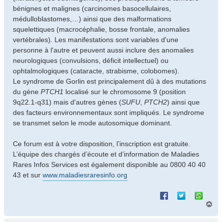
e
bénignes et malignes (carcinomes basocellulaires,
médulloblastomes,…) ainsi que des malformations
squelettiques (macrocéphalie, bosse frontale, anomalies
vertébrales). Les manifestations sont variables d'une
personne à l'autre et peuvent aussi inclure des anomalies
neurologiques (convulsions, déficit intellectuel) ou
ophtalmologiques (cataracte, strabisme, colobomes).
Le syndrome de Gorlin est principalement dû à des mutations
du gène
PTCH1
localisé sur le chromosome 9 (position
9q22.1-q31) mais d'autres gènes (
SUFU
,
PTCH2
) ainsi que
des facteurs environnementaux sont impliqués. Le syndrome
se transmet selon le mode autosomique dominant.
Ce forum est à votre disposition, l’inscription est gratuite.
L’équipe des chargés d’écoute et d’information de Maladies
Rares Infos Services est également disponible au 0800 40 40
43 et sur
www.maladiesraresinfo.org
H
a
u