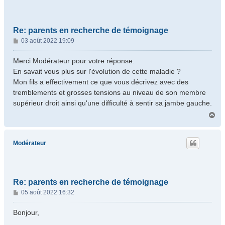
Re: parents en recherche de témoignage
M
03 août 2022 19:09
e
s
Merci Modérateur pour votre réponse.
s
En savait vous plus sur l'évolution de cette maladie ?
a
Mon fils a effectivement ce que vous décrivez avec des
g
tremblements et grosses tensions au niveau de son membre
e
supérieur droit ainsi qu'une difficulté à sentir sa jambe gauche.
H
a
u
t
Modérateur
Re: parents en recherche de témoignage
M
05 août 2022 16:32
e
s
Bonjour,
s