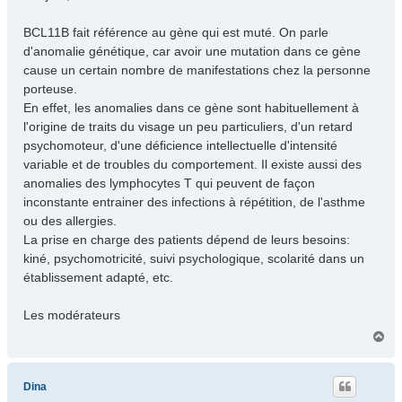
s
a
BCL11B fait référence au gène qui est muté. On parle
g
d'anomalie génétique, car avoir une mutation dans ce gène
e
cause un certain nombre de manifestations chez la personne
porteuse.
En effet, les anomalies dans ce gène sont habituellement à
l'origine de traits du visage un peu particuliers, d'un retard
psychomoteur, d'une déficience intellectuelle d'intensité
variable et de troubles du comportement. Il existe aussi des
anomalies des lymphocytes T qui peuvent de façon
inconstante entrainer des infections à répétition, de l'asthme
ou des allergies.
La prise en charge des patients dépend de leurs besoins:
kiné, psychomotricité, suivi psychologique, scolarité dans un
établissement adapté, etc.
Les modérateurs
H
a
u
t
Dina