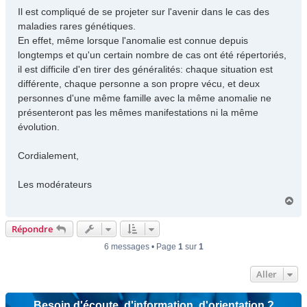
a
Il est compliqué de se projeter sur l'avenir dans le cas des
g
maladies rares génétiques.
e
En effet, même lorsque l'anomalie est connue depuis
longtemps et qu'un certain nombre de cas ont été répertoriés,
il est difficile d'en tirer des généralités: chaque situation est
différente, chaque personne a son propre vécu, et deux
personnes d'une même famille avec la même anomalie ne
présenteront pas les mêmes manifestations ni la même
évolution.
Cordialement,
Les modérateurs
H
a
u
Répondre
t
6 messages • Page
1
sur
1
Aller
Besoin d'écoute, d'information, d'orientation ?