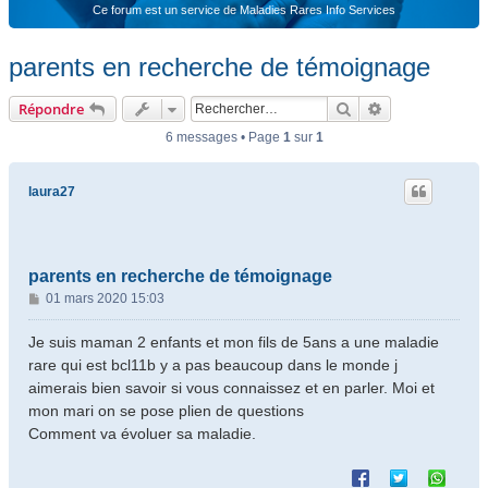
Ce forum est un service de Maladies Rares Info Services
parents en recherche de témoignage
Rechercher
Recherche ava
Répondre
6 messages • Page
1
sur
1
laura27
parents en recherche de témoignage
M
01 mars 2020 15:03
e
s
Je suis maman 2 enfants et mon fils de 5ans a une maladie
s
rare qui est bcl11b y a pas beaucoup dans le monde j
a
aimerais bien savoir si vous connaissez et en parler. Moi et
g
mon mari on se pose plien de questions
e
Comment va évoluer sa maladie.