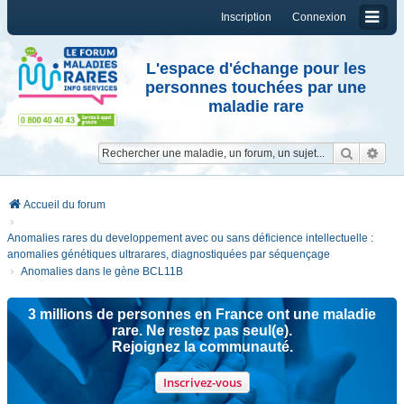
Inscription
Connexion
L'espace d'échange pour les
personnes touchées par une
maladie rare
Reche
Re
Accueil du forum
Anomalies rares du developpement avec ou sans déficience intellectuelle :
anomalies génétiques ultrarares, diagnostiquées par séquençage
Anomalies dans le gène BCL11B
3 millions de personnes en France ont une maladie
rare. Ne restez pas seul(e).
Rejoignez la communauté.
Inscrivez-vous