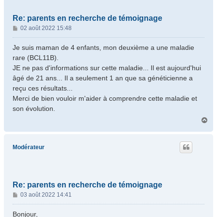
Re: parents en recherche de témoignage
M
02 août 2022 15:48
e
s
Je suis maman de 4 enfants, mon deuxième a une maladie
s
rare (BCL11B).
a
JE ne pas d'informations sur cette maladie... Il est aujourd'hui
g
âgé de 21 ans... Il a seulement 1 an que sa généticienne a
e
reçu ces résultats...
Merci de bien vouloir m'aider à comprendre cette maladie et
son évolution.
H
a
u
t
Modérateur
Re: parents en recherche de témoignage
M
03 août 2022 14:41
e
s
Bonjour,