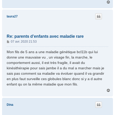
H
a
u
t
laura27
Re: parents d'enfants avec maladie rare
M
07 avr. 2020 21:53
e
s
Mon fils de 5 ans a une maladie génétique bcl11b qui lui
s
donne une mauvaise vu , un visage fin, la marche, le
a
comportement aussi, il est très fragile, il avait du
g
kinésithérapie pour sais jambe il a du mal a marcher mais je
e
sais pas comment sa maladie va évoluer quand il va grandir
en plus faut surveille ces globules blanc donc si y a d autre
enfant qu on la même maladie que mon fils.
H
a
u
t
Dina