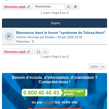
Rechercher
Recherche avancée
Nouveau sujet
1 sujet • Page
1
sur
1
Sujets
Bienvenue dans le forum "syndrome de Tolosa-Hunt"
Dernier message par
Doulux
«
26 juil. 2026 19:30
Réponses :
3
Nouveau sujet
1 sujet • Page
1
sur
1
Aller
Besoin d'écoute, d'information, d'orientation ?
Contactez-nous !
ou par
e-mail
sur notre site