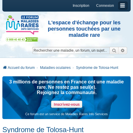
Inscription
Connexion
L'espace d'échange pour les
personnes touchées par une
maladie rare
Reche
Re
Accueil du forum
Maladies oculaires
Syndrome de Tolosa-Hunt
3 millions de personnes en France ont une maladie
rare. Ne restez pas seul(e).
Rejoignez la communauté.
Inscrivez-vous
Ce forum est un service de Maladies Rares Info Services
Syndrome de Tolosa-Hunt