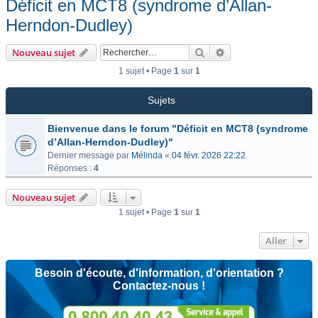
Déficit en MCT8 (syndrome d’Allan-
Herndon-Dudley)
Rechercher
Recherche avancée
Nouveau sujet
1 sujet • Page
1
sur
1
Sujets
Bienvenue dans le forum "Déficit en MCT8 (syndrome
d’Allan-Herndon-Dudley)"
Dernier message par
Mélinda
«
04 févr. 2026 22:22
Réponses :
4
Nouveau sujet
1 sujet • Page
1
sur
1
Aller
Besoin d'écoute, d'information, d'orientation ?
Contactez-nous !