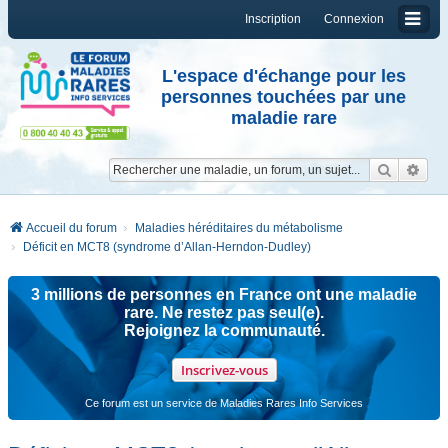
Inscription
Connexion
L'espace d'échange pour les
personnes touchées par une
maladie rare
Reche
Re
Accueil du forum
Maladies héréditaires du métabolisme
Déficit en MCT8 (syndrome d’Allan-Herndon-Dudley)
3 millions de personnes en France ont une maladie
rare. Ne restez pas seul(e).
Rejoignez la communauté.
Inscrivez-vous
Ce forum est un service de Maladies Rares Info Services