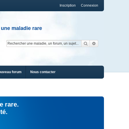
Inscription
Connexion
 une maladie rare
Rechercher
Recherche av
ouveau forum
Nous contacter
e rare.
té.