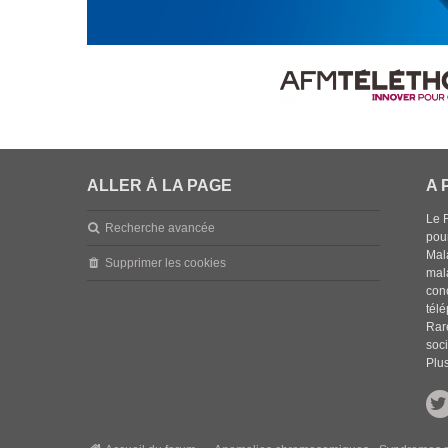
ALLER À LA PAGE
A 
Le 
Recherche avancée
pou
Mala
Supprimer les cookies
mal
con
tél
Rar
soci
Plus