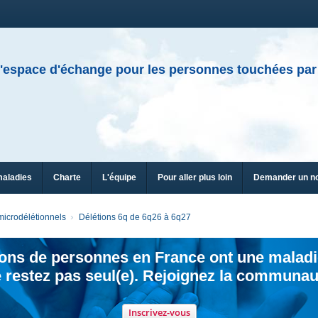
'espace d'échange pour les personnes touchées par
maladies
Charte
L'équipe
Pour aller plus loin
Demander un n
icrodélétionnels
Délétions 6q de 6q26 à 6q27
ions de personnes en France ont une maladi
 restez pas seul(e). Rejoignez la communau
Inscrivez-vous