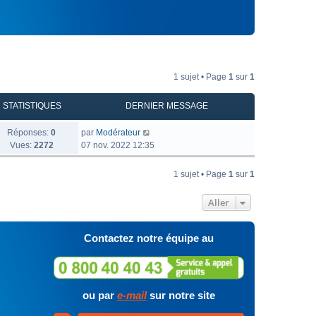
1 sujet • Page
1
sur
1
STATISTIQUES
DERNIER MESSAGE
Réponses:
0
par
Modérateur
Vues:
2272
07 nov. 2022 12:35
1 sujet • Page
1
sur
1
Aller
Contactez notre équipe au
ou par
e-mail
sur notre site