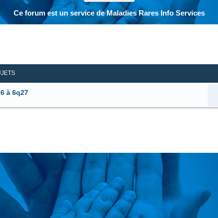
Ce forum est un service de Maladies Rares Info Services
her
herche avancée
UJETS
26 à 6q27