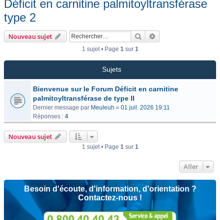
Déficit en carnitine palmitoyltransférase
type 2
Rechercher
Recherche avancée
Nouveau sujet
1 sujet • Page
1
sur
1
Sujets
Bienvenue sur le Forum Déficit en carnitine
palmitoyltransférase de type II
Dernier message par
Meuleuh
«
01 juil. 2026 19:11
Réponses :
4
Nouveau sujet
1 sujet • Page
1
sur
1
Aller
Besoin d'écoute, d'information, d'orientation ?
Contactez-nous !