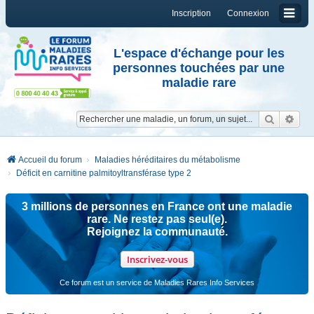
Inscription
Connexion
L'espace d'échange pour les
personnes touchées par une
maladie rare
Reche
Re
Accueil du forum
Maladies héréditaires du métabolisme
Déficit en carnitine palmitoyltransférase type 2
3 millions de personnes en France ont une maladie
rare. Ne restez pas seul(e).
Rejoignez la communauté.
Inscrivez-vous
Ce forum est un service de Maladies Rares Info Services