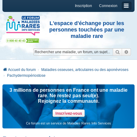
Inscription
Connexion
L'espace d'échange pour les
personnes touchées par une
maladie rare
Reche
Re
Accueil du forum
Maladies osseuses, articulaires ou des aponévroses
Pachydermopériostose
3 millions de personnes en France ont une maladie
rare. Ne restez pas seul(e).
Rejoignez la communauté.
Inscrivez-vous
Ce forum est un service de Maladies Rares Info Services