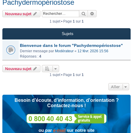
Pachydermopériostose
Rechercher
Recherche avancée
Nouveau sujet
1 sujet • Page
1
sur
1
Sujets
Bienvenue dans le forum "Pachydermopériostose"
Dernier message par
Modérateur
«
12 févr. 2026 15:56
Réponses :
4
Nouveau sujet
1 sujet • Page
1
sur
1
Aller
Besoin d'écoute, d'information, d'orientation ?
Contactez-nous !
ou par
e-mail
sur notre site