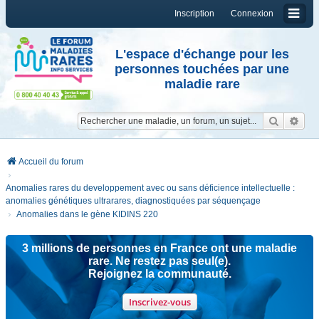
Inscription
Connexion
L'espace d'échange pour les
personnes touchées par une
maladie rare
Reche
Re
Accueil du forum
Anomalies rares du developpement avec ou sans déficience intellectuelle :
anomalies génétiques ultrarares, diagnostiquées par séquençage
Anomalies dans le gène KIDINS 220
3 millions de personnes en France ont une maladie
rare. Ne restez pas seul(e).
Rejoignez la communauté.
Inscrivez-vous