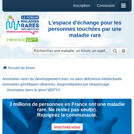
Inscription
Connexion
L'espace d'échange pour les
personnes touchées par une
maladie rare
Reche
Re
Accueil du forum
Anomalies rares du developpement avec ou sans déficience intellectuelle :
anomalies génétiques ultrarares, diagnostiquées par séquençage
Anomalies dans le gène WDFY3
3 millions de personnes en France ont une maladie
rare. Ne restez pas seul(e).
Rejoignez la communauté.
Inscrivez-vous