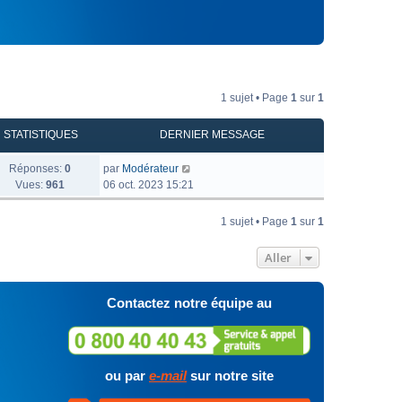
1 sujet • Page
1
sur
1
STATISTIQUES
DERNIER MESSAGE
Réponses:
0
par
Modérateur
Vues:
961
06 oct. 2023 15:21
1 sujet • Page
1
sur
1
Aller
Contactez notre équipe au
ou par
e-mail
sur notre site