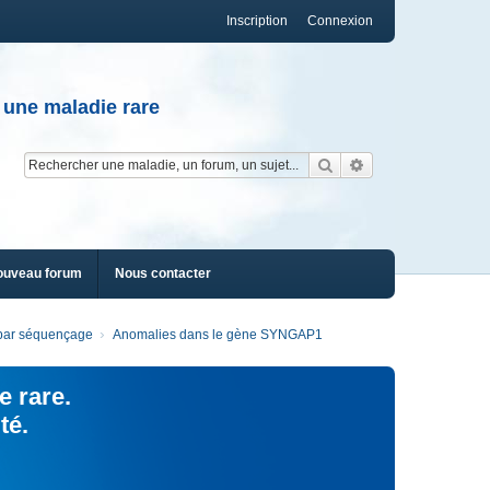
Inscription
Connexion
 une maladie rare
Rechercher
Recherche av
ouveau forum
Nous contacter
s par séquençage
Anomalies dans le gène SYNGAP1
e rare.
té.