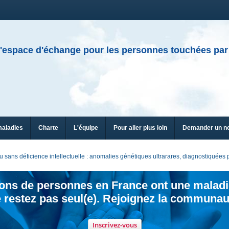
'espace d'échange pour les personnes touchées par
maladies
Charte
L'équipe
Pour aller plus loin
Demander un n
sans déficience intellectuelle : anomalies génétiques ultrarares, diagnostiquée
ions de personnes en France ont une maladi
 restez pas seul(e). Rejoignez la communau
Inscrivez-vous