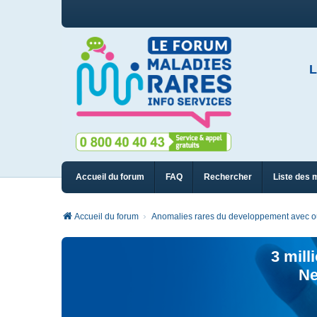
L
Accueil du forum
FAQ
Rechercher
Liste des 
Accueil du forum
Anomalies rares du developpement avec ou 
3 mill
Ne