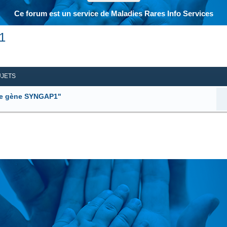
Ce forum est un service de Maladies Rares Info Services
1
her
herche avancée
UJETS
 le gène SYNGAP1"