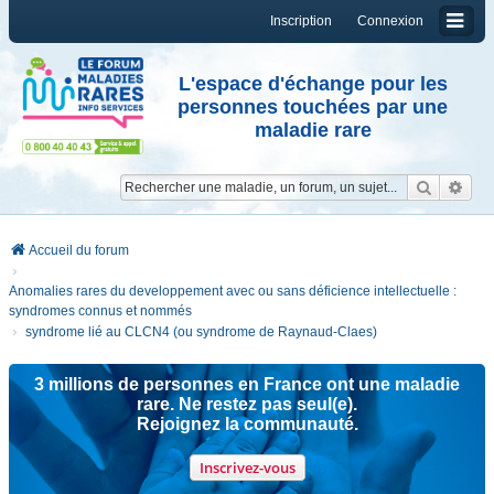
Inscription
Connexion
L'espace d'échange pour les
personnes touchées par une
maladie rare
Reche
Re
Accueil du forum
Anomalies rares du developpement avec ou sans déficience intellectuelle :
syndromes connus et nommés
syndrome lié au CLCN4 (ou syndrome de Raynaud-Claes)
3 millions de personnes en France ont une maladie
rare. Ne restez pas seul(e).
Rejoignez la communauté.
Inscrivez-vous