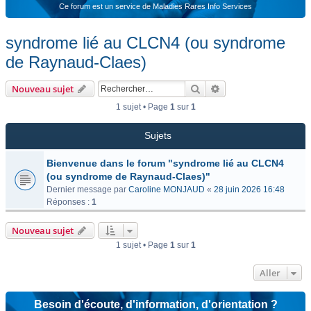
Ce forum est un service de Maladies Rares Info Services
syndrome lié au CLCN4 (ou syndrome
de Raynaud-Claes)
Rechercher
Recherche avancée
Nouveau sujet
1 sujet • Page
1
sur
1
Sujets
Bienvenue dans le forum "syndrome lié au CLCN4
(ou syndrome de Raynaud-Claes)"
Dernier message par
Caroline MONJAUD
«
28 juin 2026 16:48
Réponses :
1
Nouveau sujet
1 sujet • Page
1
sur
1
Aller
Besoin d'écoute, d'information, d'orientation ?