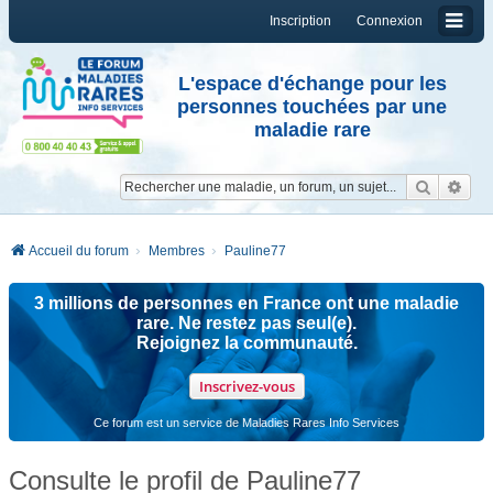
Inscription
Connexion
L'espace d'échange pour les
personnes touchées par une
maladie rare
Reche
Re
Accueil du forum
Membres
Pauline77
3 millions de personnes en France ont une maladie
rare. Ne restez pas seul(e).
Rejoignez la communauté.
Inscrivez-vous
Ce forum est un service de Maladies Rares Info Services
Consulte le profil de Pauline77