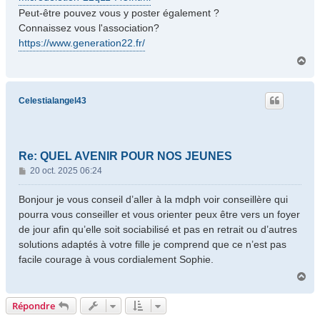
Peut-être pouvez vous y poster également ?
Connaissez vous l'association?
https://www.generation22.fr/
H
a
u
t
Celestialangel43
Re: QUEL AVENIR POUR NOS JEUNES
M
20 oct. 2025 06:24
e
s
Bonjour je vous conseil d’aller à la mdph voir conseillère qui
s
pourra vous conseiller et vous orienter peux être vers un foyer
a
de jour afin qu’elle soit sociabilisé et pas en retrait ou d’autres
g
solutions adaptés à votre fille je comprend que ce n’est pas
e
facile courage à vous cordialement Sophie.
H
a
u
Répondre
t