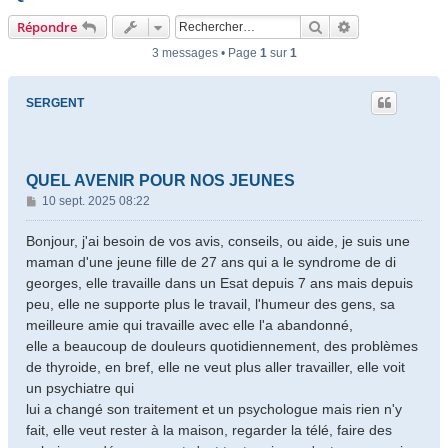
Rechercher
Recherche ava
Répondre
3 messages • Page
1
sur
1
SERGENT
QUEL AVENIR POUR NOS JEUNES
M
10 sept. 2025 08:22
e
s
Bonjour, j'ai besoin de vos avis, conseils, ou aide, je suis une
s
maman d'une jeune fille de 27 ans qui a le syndrome de di
a
georges, elle travaille dans un Esat depuis 7 ans mais depuis
g
peu, elle ne supporte plus le travail, l'humeur des gens, sa
e
meilleure amie qui travaille avec elle l'a abandonné,
elle a beaucoup de douleurs quotidiennement, des problèmes
de thyroide, en bref, elle ne veut plus aller travailler, elle voit
un psychiatre qui
lui a changé son traitement et un psychologue mais rien n'y
fait, elle veut rester à la maison, regarder la télé, faire des