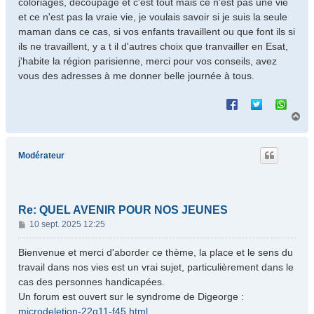
coloriages, découpage et c'est tout mais ce n'est pas une vie
et ce n'est pas la vraie vie, je voulais savoir si je suis la seule
maman dans ce cas, si vos enfants travaillent ou que font ils si
ils ne travaillent, y a t il d'autres choix que tranvailler en Esat,
j'habite la région parisienne, merci pour vos conseils, avez
vous des adresses à me donner belle journée à tous.
H
a
u
t
Modérateur
Re: QUEL AVENIR POUR NOS JEUNES
M
10 sept. 2025 12:25
e
s
Bienvenue et merci d'aborder ce thème, la place et le sens du
s
travail dans nos vies est un vrai sujet, particulièrement dans le
a
cas des personnes handicapées.
g
Un forum est ouvert sur le syndrome de Digeorge :
e
microdeletion-22q11-f45.html