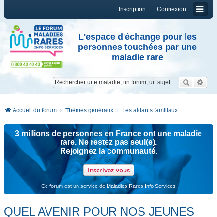
Inscription
Connexion
L'espace d'échange pour les
personnes touchées par une
maladie rare
Reche
Re
Accueil du forum
Thèmes généraux
Les aidants familiaux
3 millions de personnes en France ont une maladie
rare. Ne restez pas seul(e).
Rejoignez la communauté.
Inscrivez-vous
Ce forum est un service de Maladies Rares Info Services
QUEL AVENIR POUR NOS JEUNES