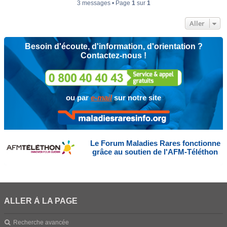
3 messages • Page
1
sur
1
Aller
Besoin d'écoute, d'information, d'orientation ?
Contactez-nous !
ou par
e-mail
sur notre site
Le Forum Maladies Rares fonctionne
grâce au soutien de l'AFM-Téléthon
ALLER À LA PAGE
Recherche avancée