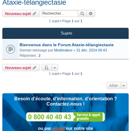
Ataxie-télangiectasie
Rechercher
Recherche avancée
Nouveau sujet
1 sujet • Page
1
sur
1
Sujets
Bienvenue dans le Forum Ataxie-télangiectasie
Dernier message par
Modérateur
«
31 déc. 2024 09:43
Réponses :
2
Nouveau sujet
1 sujet • Page
1
sur
1
Aller
Besoin d'écoute, d'information, d'orientation ?
Contactez-nous !
ou par
e-mail
sur notre site