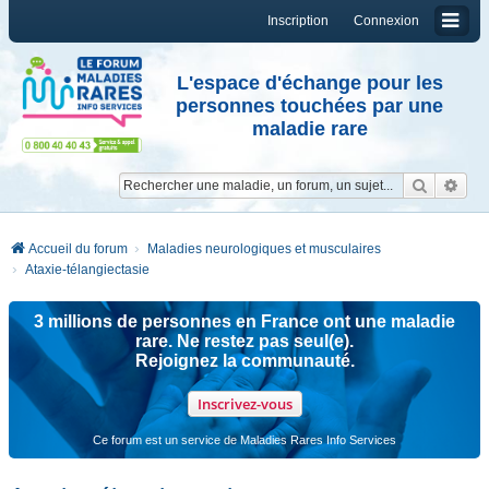
Inscription
Connexion
L'espace d'échange pour les
personnes touchées par une
maladie rare
Reche
Re
Accueil du forum
Maladies neurologiques et musculaires
Ataxie-télangiectasie
3 millions de personnes en France ont une maladie
rare. Ne restez pas seul(e).
Rejoignez la communauté.
Inscrivez-vous
Ce forum est un service de Maladies Rares Info Services