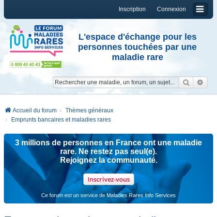
Inscription
Connexion
L'espace d'échange pour les
personnes touchées par une
maladie rare
Reche
Re
Accueil du forum
Thèmes généraux
Emprunts bancaires et maladies rares
3 millions de personnes en France ont une maladie
rare. Ne restez pas seul(e).
Rejoignez la communauté.
Inscrivez-vous
Ce forum est un service de Maladies Rares Info Services