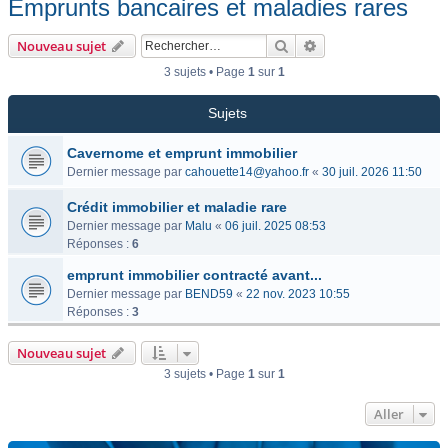
Emprunts bancaires et maladies rares
Rechercher
Recherche avancée
Nouveau sujet
3 sujets • Page
1
sur
1
Sujets
Cavernome et emprunt immobilier
Dernier message par
cahouette14@yahoo.fr
«
30 juil. 2026 11:50
Crédit immobilier et maladie rare
Dernier message par
Malu
«
06 juil. 2025 08:53
Réponses :
6
emprunt immobilier contracté avant...
Dernier message par
BEND59
«
22 nov. 2023 10:55
Réponses :
3
Nouveau sujet
3 sujets • Page
1
sur
1
Aller