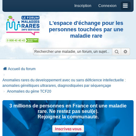
Inscription
Connexion
L'espace d'échange pour les
personnes touchées par une
maladie rare
Reche
Re
Accueil du forum
Anomalies rares du developpement avec ou sans déficience intellectuelle :
anomalies génétiques ultrarares, diagnostiquées par séquençage
Anomalies du gène TCF20
3 millions de personnes en France ont une maladie
rare. Ne restez pas seul(e).
Rejoignez la communauté.
Inscrivez-vous