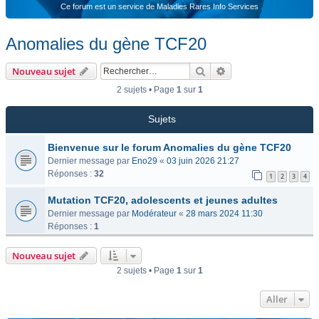
Ce forum est un service de Maladies Rares Info Services
Anomalies du gène TCF20
Rechercher
Recherche avancée
Nouveau sujet
2 sujets • Page
1
sur
1
Sujets
Bienvenue sur le forum Anomalies du gène TCF20
Dernier message par
Eno29
«
03 juin 2026 21:27
Réponses :
32
1
2
3
4
Mutation TCF20, adolescents et jeunes adultes
Dernier message par
Modérateur
«
28 mars 2024 11:30
Réponses :
1
Nouveau sujet
2 sujets • Page
1
sur
1
Aller