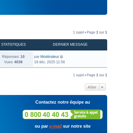
1 sujet • Page
1
sur
1
STATISTIQUES
DERNIER MESSAGE
Réponses:
10
par
Modérateur
Vues:
4038
18 déc. 2025 11:56
1 sujet • Page
1
sur
1
Aller
Contactez notre équipe au
ou par
e-mail
sur notre site