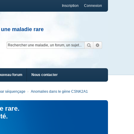
Inscription
Connexion
 une maladie rare
Rechercher
Recherche av
ouveau forum
Nous contacter
s par séquençage
Anomalies dans le gène CSNK2A1
e rare.
té.