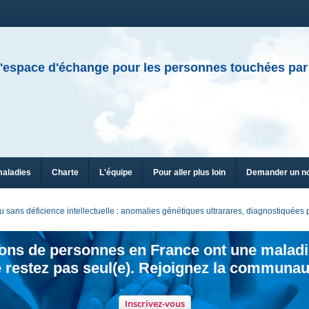
'espace d'échange pour les personnes touchées par
maladies
Charte
L'équipe
Pour aller plus loin
Demander un n
sans déficience intellectuelle : anomalies génétiques ultrarares, diagnostiquée
ions de personnes en France ont une maladi
 restez pas seul(e). Rejoignez la communau
Inscrivez-vous