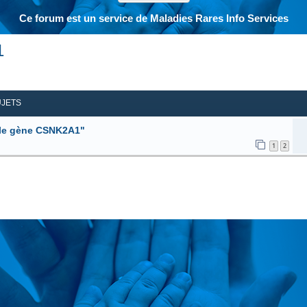
Ce forum est un service de Maladies Rares Info Services
1
her
herche avancée
UJETS
 le gène CSNK2A1"
1
2