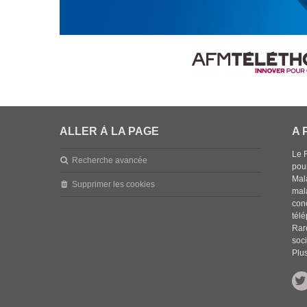
ALLER À LA PAGE
A 
Le 
Recherche avancée
pou
Mala
Supprimer les cookies
mal
con
tél
Rar
soci
Plus