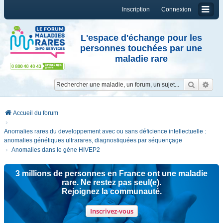
Inscription
Connexion
L'espace d'échange pour les
personnes touchées par une
maladie rare
Reche
Re
Accueil du forum
Anomalies rares du developpement avec ou sans déficience intellectuelle :
anomalies génétiques ultrarares, diagnostiquées par séquençage
Anomalies dans le gène HIVEP2
3 millions de personnes en France ont une maladie
rare. Ne restez pas seul(e).
Rejoignez la communauté.
Inscrivez-vous