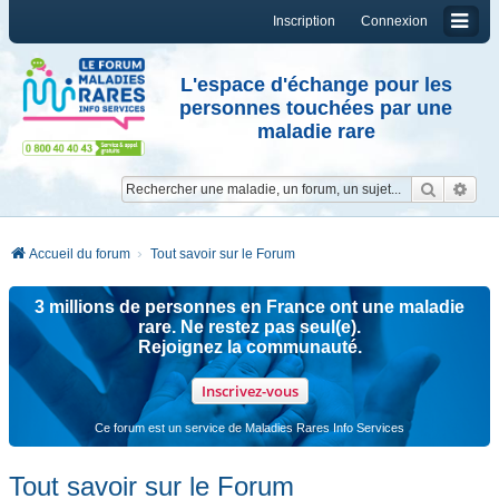
Inscription
Connexion
L'espace d'échange pour les
personnes touchées par une
maladie rare
Reche
Re
Accueil du forum
Tout savoir sur le Forum
3 millions de personnes en France ont une maladie
rare. Ne restez pas seul(e).
Rejoignez la communauté.
Inscrivez-vous
Ce forum est un service de Maladies Rares Info Services
Tout savoir sur le Forum