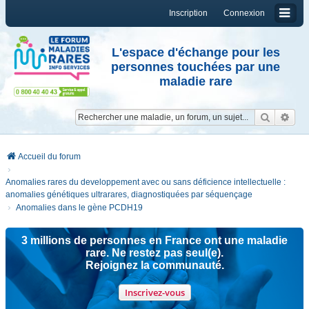
Inscription
Connexion
L'espace d'échange pour les
personnes touchées par une
maladie rare
Reche
Re
Accueil du forum
Anomalies rares du developpement avec ou sans déficience intellectuelle :
anomalies génétiques ultrarares, diagnostiquées par séquençage
Anomalies dans le gène PCDH19
3 millions de personnes en France ont une maladie
rare. Ne restez pas seul(e).
Rejoignez la communauté.
Inscrivez-vous