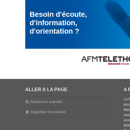
Besoin d'écoute,
d'information,
d'orientation ?
ALLER À LA PAGE
A 
Le 
Recherche avancée
pou
Mala
Supprimer les cookies
mal
con
tél