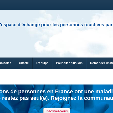
'espace d'échange pour les personnes touchées par
maladies
Charte
L'équipe
Pour aller plus loin
Demander un n
ions de personnes en France ont une maladi
 restez pas seul(e). Rejoignez la communau
Inscrivez-vous