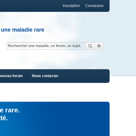
Inscription
Connexion
 une maladie rare
Rechercher
Recherche av
ouveau forum
Nous contacter
e rare.
té.