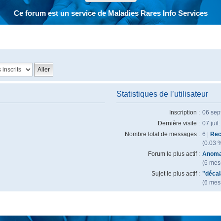
Ce forum est un service de Maladies Rares Info Services
Statistiques de l’utilisateur
Inscription :
06 sep
Dernière visite :
07 juil
Nombre total de messages :
6 |
Rec
(0.03 
Forum le plus actif :
Anoma
(6 mess
Sujet le plus actif :
"décal
(6 mess