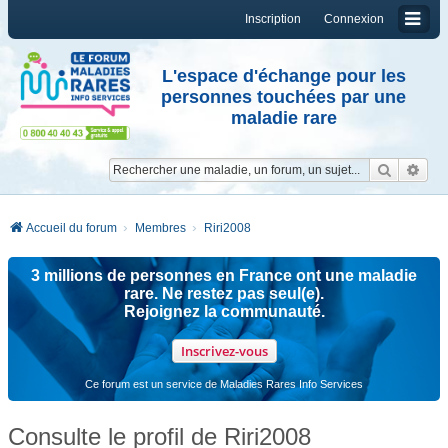
Inscription
Connexion
L'espace d'échange pour les
personnes touchées par une
maladie rare
Reche
Re
Accueil du forum
Membres
Riri2008
3 millions de personnes en France ont une maladie
rare. Ne restez pas seul(e).
Rejoignez la communauté.
Inscrivez-vous
Ce forum est un service de Maladies Rares Info Services
Consulte le profil de Riri2008