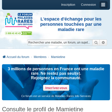
Inscription
Connexion
L'espace d'échange pour les
personnes touchées par une
maladie rare
Reche
Re
Accueil du forum
Membres
Mamietine
3 millions de personnes en France ont une maladie
rare. Ne restez pas seul(e).
Rejoignez la communauté.
Inscrivez-vous
Ce forum est un service de Maladies Rares Info Services
Consulte le profil de Mamietine