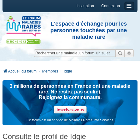
Inscription
Connexion
L'espace d'échange pour les
personnes touchées par une
maladie rare
Reche
Re
Accueil du forum
Membres
Idgie
3 millions de personnes en France ont une maladie
rare. Ne restez pas seul(e).
Rejoignez la communauté.
Inscrivez-vous
Ce forum est un service de Maladies Rares Info Services
Consulte le profil de Idgie