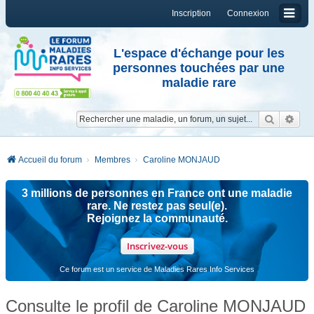
Inscription
Connexion
L'espace d'échange pour les
personnes touchées par une
maladie rare
Reche
Re
Accueil du forum
Membres
Caroline MONJAUD
3 millions de personnes en France ont une maladie
rare. Ne restez pas seul(e).
Rejoignez la communauté.
Inscrivez-vous
Ce forum est un service de Maladies Rares Info Services
Consulte le profil de Caroline MONJAUD