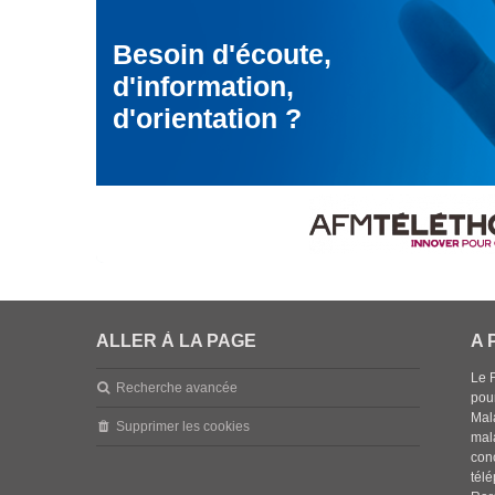
Besoin d'écoute,
d'information,
d'orientation ?
ALLER À LA PAGE
A 
Le 
Recherche avancée
pou
Mala
Supprimer les cookies
mal
con
tél