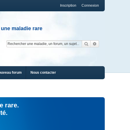
Inscription
Connexion
 une maladie rare
Rechercher
Recherche av
ouveau forum
Nous contacter
e rare.
té.