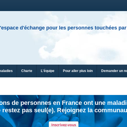
'espace d'échange pour les personnes touchées par
maladies
Charte
L'équipe
Pour aller plus loin
Demander un n
ions de personnes en France ont une maladi
 restez pas seul(e). Rejoignez la communau
Inscrivez-vous